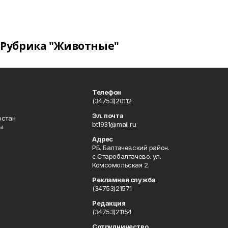
Рубрика "Животные"
Телефон
(34753)20112
Эл. почта
остан
bt1931@mail.ru
ы
Адрес
РБ. Балтачевский район.
с.Старобалтачево. ул.
Комсомольская 2.
Рекламная служба
(34753)21571
Редакция
(34753)21154
Сотрудничество