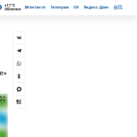
+17 °С
ВКонтакте
Телеграм
ОК
Яндекс-Дзен
Облачно
е»