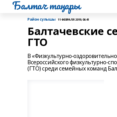
Балтач таңнары
Район сулышы
11 ФЕВРАЛЯ 2019, 06:41
Балтачевские с
ГТО
В «Физкультурно-оздоровительн
Всероссийского физкультурно-спо
(ГТО) среди семейных команд Бал