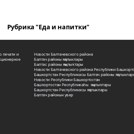
Рубрика "Еда и напитки"
о печати и
Новости Балтачевского района
кционерное
Балтач районы яңалыклары
Балтас районы яңылыҡтары
Новости Балтачевского района Республики Башкорт
Башкортстан Республикасы Балтач районы яңалыклар
Новости Республики Башкортостан
Башҡортостан Республикаһы яңылыҡтары
Башкортстан Республикасы яңалыклары
Балтач районын увер