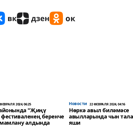
Новости
 ФЕВРАЛЯ 2024, 06:25
22 ФЕВРАЛЯ 2024, 04:16
районында "Җиңү
Нөркә авыл биләмәсе
 фестиваленең беренче
авылларында чын тала
әмамлану алдында
яши