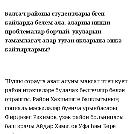
Балтач районы студентлары бүген
кайларда белем ала, аларны нинди
проблемалар борчый, укуларын
тәмамлагач алар туган якларына эшкә
кайтырлармы?
Шушы сорауга җавап алуны максат итеп куеп
район җитәкчеләре булачак белгечләр белән
очрашты. Район Хакимияте башлыгының
социаль мәсьәлҗәләр буенча урынбасары
Фирдәвес Рәхимов, үзәк район больницасы
баш врачы Айдар Хәмәтов Уфа һәм Бөре