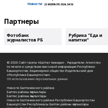
Новости
22 ФЕВРАЛЯ 2024, 04:16
Партнеры
Фотобанк
Рубрика "Еда и
журналистов РБ
напитки"
© 2026 Сайт газеты «Балтач таннары» . Учредители: Агентство
по печати и средствам массовой информации Республики
Башкортостан; Акционерное общество Издательский дом
«Республика Башкортостан».
Об использовании персональных данных
Новости Балтачевского района
Балтач районы яңалыклары
Балтас районы яңылыҡтары
Новости Балтачевского района Республики Башкортостан
Башкортстан Республикасы Балтач районы яңалыклары