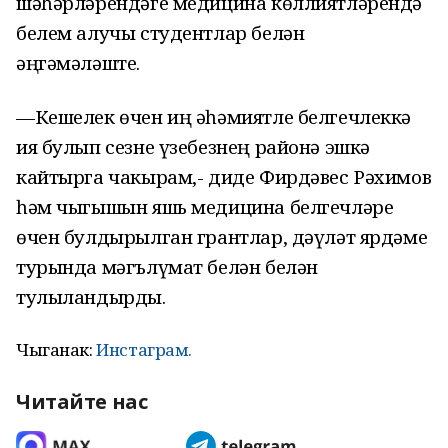
шәһәрләрендәге медицина көллиятләрендә
белем алучы студентлар белән
әңгәмәләште.
—Кешелек өчен иң әһәмиятле белгечлеккә
ия булып сезне үзебезнең районә эшкә
кайтырга чакырам,- диде Фирдәвес Рәхимов
һәм чыгышын яшь медицина белгечләре
өчен булдырылган грантлар, дәүләт ярдәме
турында мәгълүмат белән белән
тулыландырды.
Чыганак:
Инстаграм.
Читайте нас