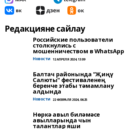
Редакцияне сайлау
Российские пользователи
столкнулись с
мошенничеством в WhatsApp
Новости
12 АПРЕЛЯ 2024, 13:09
Балтач районында "Җиңү
Салюты" фестиваленең
беренче этабы тәмамлану
алдында
Новости
22 ФЕВРАЛЯ 2024, 06:25
Нөркә авыл биләмәсе
авылларында чын
талантлар яши