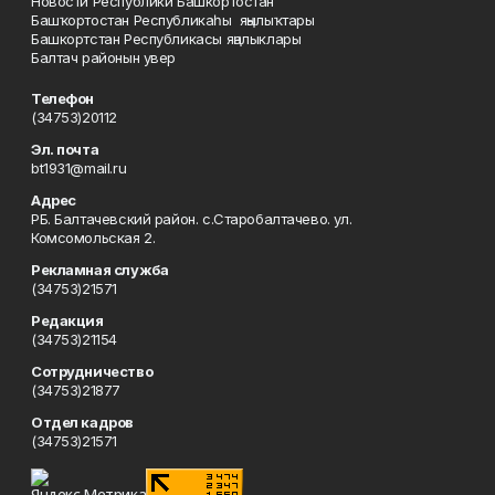
Новости Республики Башкортостан
Башҡортостан Республикаһы яңылыҡтары
Башкортстан Республикасы яңалыклары
Балтач районын увер
Телефон
(34753)20112
Эл. почта
bt1931@mail.ru
Адрес
РБ. Балтачевский район. с.Старобалтачево. ул.
Комсомольская 2.
Рекламная служба
(34753)21571
Редакция
(34753)21154
Сотрудничество
(34753)21877
Отдел кадров
(34753)21571