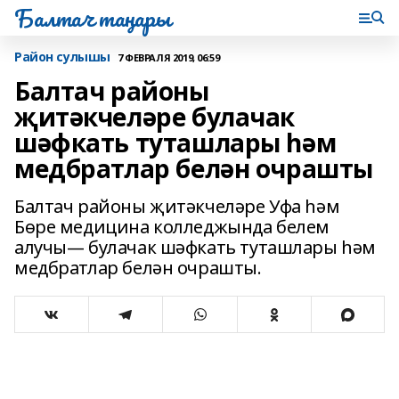
Балтач таңнары
Район сулышы
7 ФЕВРАЛЯ 2019, 06:59
Балтач районы
җитәкчеләре булачак
шәфкать туташлары һәм
медбратлар белән очрашты
Балтач районы җитәкчеләре Уфа һәм
Бөре медицина колледжында белем
алучы— булачак шәфкать туташлары һәм
медбратлар белән очрашты.