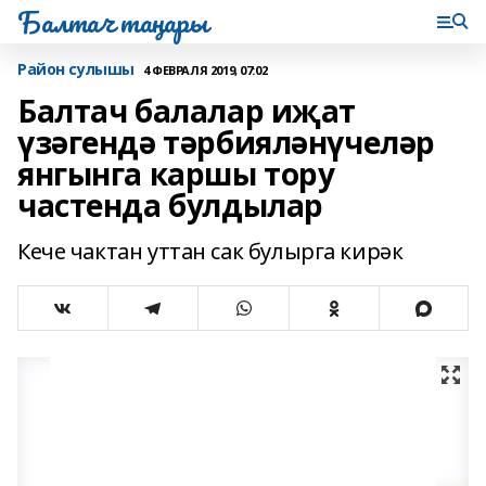
Балтач таңнары
Район сулышы
4 ФЕВРАЛЯ 2019, 07:02
Балтач балалар иҗат
үзәгендә тәрбияләнүчеләр
янгынга каршы тору
частенда булдылар
Кече чактан уттан сак булырга кирәк