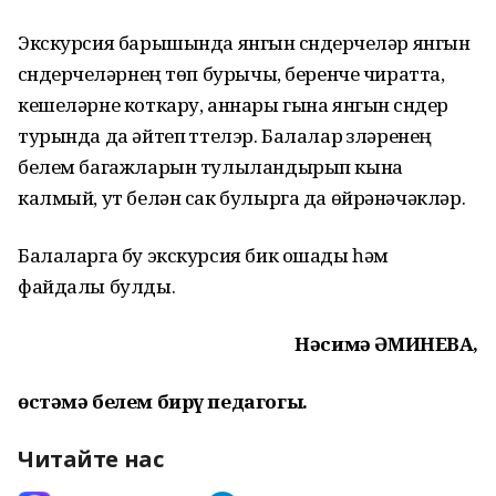
Экскурсия барышында янгын сүндерүчеләр янгын
сүндерүчеләрнең төп бурычы, беренче чиратта,
кешеләрне коткару, аннары гына янгын сүндерү
турында да әйтеп үттелэр. Балалар үзләренең
белем багажларын тулыландырып кына
калмый, ут белән сак булырга да өйрәнәчәкләр.
Балаларга бу экскурсия бик ошады һәм
файдалы булды.
Нәсимә ӘМИНЕВА,
өстәмә белем бирү педагогы.
Читайте нас