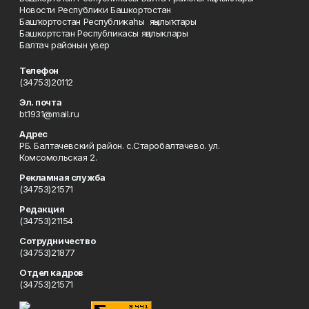
Новости Республики Башкортостан
Башҡортостан Республикаһы яңылыҡтары
Башкортстан Республикасы яңалыклары
Балтач районын увер
Телефон
(34753)20112
Эл. почта
bt1931@mail.ru
Адрес
РБ. Балтачевский район. с.Старобалтачево. ул.
Комсомольская 2.
Рекламная служба
(34753)21571
Редакция
(34753)21154
Сотрудничество
(34753)21877
Отдел кадров
(34753)21571