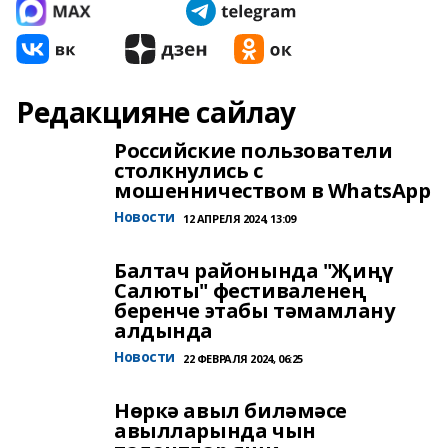
Редакцияне сайлау
Российские пользователи
столкнулись с
мошенничеством в WhatsApp
Новости
12 АПРЕЛЯ 2024, 13:09
Балтач районында "Җиңү
Салюты" фестиваленең
беренче этабы тәмамлану
алдында
Новости
22 ФЕВРАЛЯ 2024, 06:25
Нөркә авыл биләмәсе
авылларында чын