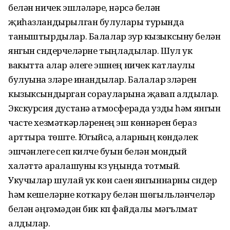
белән ничек эшләүләре, нәрсә белән
җиһазландырылган булулары турында
таныштырдылар. Балалар зур кызыксыну белән
янгын сүндерүчеләрне тыңладылар. Шул ук
вакытта алар әлеге эшнең ничек катлаулы
булуына үзләре инандылар. Балалар үзләрен
кызыксындырган сорауларына җавап алдылар.
Экскурсия дустанә атмосферада узды һәм янгын
часте хезмәткәрләренең эш көннәрен бераз
арттыра төште. Югыйсә, аларның көндәлек
эшчәнлеге үсеп килүче буын белән мондый
халәттә аралашуны күз уңында тотмый.
Укучылар шулай ук көн саен янгыннарны сүндерү
һәм кешеләрне коткару белән шөгыльләнүчеләр
белән әңгәмәдән бик күп файдалы мәгълүмат
алдылар.