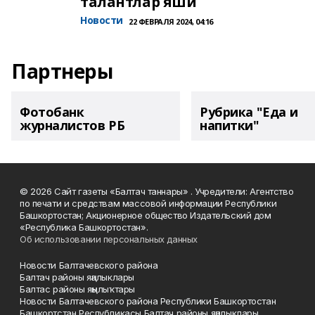
талантлар яши
Новости
22 ФЕВРАЛЯ 2024, 04:16
Партнеры
Фотобанк
Рубрика "Еда и
журналистов РБ
напитки"
© 2026 Сайт газеты «Балтач таннары» . Учредители: Агентство
по печати и средствам массовой информации Республики
Башкортостан; Акционерное общество Издательский дом
«Республика Башкортостан».
Об использовании персональных данных
Новости Балтачевского района
Балтач районы яңалыклары
Балтас районы яңылыҡтары
Новости Балтачевского района Республики Башкортостан
Башкортстан Республикасы Балтач районы яңалыклары