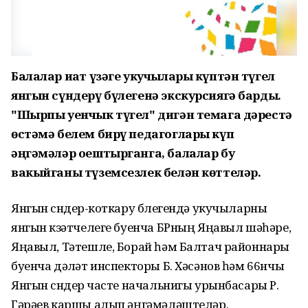
Балалар иҗат үзәге укучылары күптән түгел
янгын сүндерү бүлегенә экскурсиягә барды.
"Шырпы уенчык түгел" дигән темага дәрестә
өстәмә белем бирү педагоглары күп
әңгәмәләр оештырганга, балалар бу
вакыйганы түземсезлек белән көттеләр.
Янгын сүндерү-коткару бүлегендә укучыларны
янгын күзәтчелеге буенча БРның Яңавыл шәһәре,
Яңавыл, Тәтешле, Борай һәм Балтач районнары
буенча дәүләт инспекторы Б. Хәсәнов һәм 66нчы
Янгын сүндерү часте начальнигы урынбасары Р.
Гәрәев каршы алып әңгәмәләштеләр.