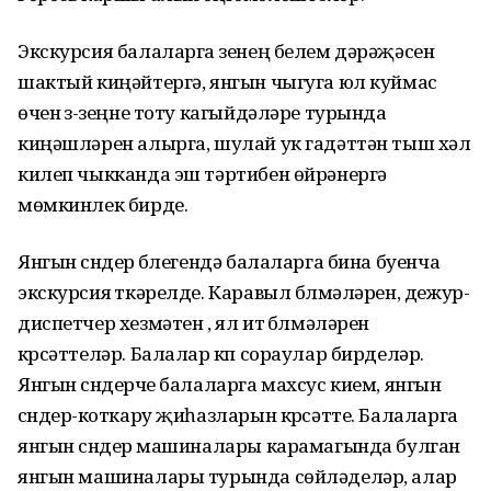
Экскурсия балаларга үзенең белем дәрәҗәсен
шактый киңәйтергә, янгын чыгуга юл куймас
өчен үз-үзеңне тоту кагыйдәләре турында
киңәшләрен алырга, шулай ук гадәттән тыш хәл
килеп чыкканда эш тәртибен өйрәнергә
мөмкинлек бирде.
Янгын сүндерү бүлегендә балаларга бина буенча
экскурсия үткәрелде. Каравыл бүлмәләрен, дежур-
диспетчер хезмәтен , ял итү бүлмәләрен
күрсәттеләр. Балалар күп сораулар бирделәр.
Янгын сүндерүче балаларга махсус кием, янгын
сүндерү-коткару җиһазларын күрсәтте. Балаларга
янгын сүндерү машиналары карамагында булган
янгын машиналары турында сөйләделәр, алар