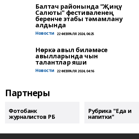
Балтач районында "Җиңү
Салюты" фестиваленең
беренче этабы тәмамлану
алдында
Новости
22 ФЕВРАЛЯ 2024, 06:25
Нөркә авыл биләмәсе
авылларында чын
талантлар яши
Новости
22 ФЕВРАЛЯ 2024, 04:16
Партнеры
Фотобанк
Рубрика "Еда и
журналистов РБ
напитки"