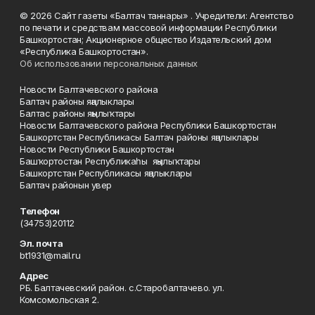
© 2026 Сайт газеты «Балтач таннары» . Учредители: Агентство
по печати и средствам массовой информации Республики
Башкортостан; Акционерное общество Издательский дом
«Республика Башкортостан».
Об использовании персональных данных
Новости Балтачевского района
Балтач районы яңалыклары
Балтас районы яңылыҡтары
Новости Балтачевского района Республики Башкортостан
Башкортстан Республикасы Балтач районы яңалыклары
Новости Республики Башкортостан
Башҡортостан Республикаһы яңылыҡтары
Башкортстан Республикасы яңалыклары
Балтач районын увер
Телефон
(34753)20112
Эл. почта
bt1931@mail.ru
Адрес
РБ. Балтачевский район. с.Старобалтачево. ул.
Комсомольская 2.