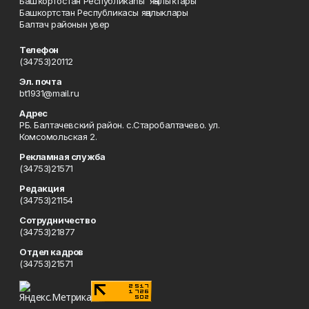
Башҡортостан Республикаһы яңылыҡтары
Башкортстан Республикасы яңалыклары
Балтач районын увер
Телефон
(34753)20112
Эл. почта
bt1931@mail.ru
Адрес
РБ. Балтачевский район. с.Старобалтачево. ул.
Комсомольская 2.
Рекламная служба
(34753)21571
Редакция
(34753)21154
Сотрудничество
(34753)21877
Отдел кадров
(34753)21571