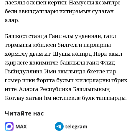
лаеклы өлешен керткән. Намуслы хезмәтләре
белән авылдашлары ихтирамын яулаган
алар.
Башкортстанда Гаилә елы уңаеннан, гаилә
тормышы юбилеен билгеләгән парларны
хөрмәтләү дәвам итә. Шушы көннәрдә Нөркә авыл
җирлеге хакимитяе башлыгы гаилә Флидә
Гыйндуллина Имән авылында бәхетле пар
гомер иткән йортта булып юилярларны тәбрик
итте. Аларга Республика Башлыгының
Котлау хатын һәм истәлпекле бүләк тапшырды.
Читайте нас