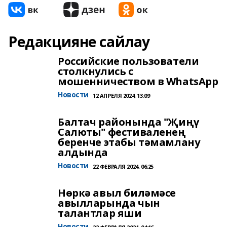
Редакцияне сайлау
Российские пользователи
столкнулись с
мошенничеством в WhatsApp
Новости
12 АПРЕЛЯ 2024, 13:09
Балтач районында "Җиңү
Салюты" фестиваленең
беренче этабы тәмамлану
алдында
Новости
22 ФЕВРАЛЯ 2024, 06:25
Нөркә авыл биләмәсе
авылларында чын
талантлар яши
Новости