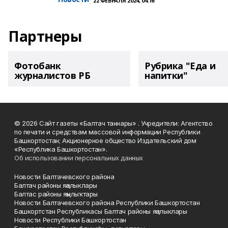
22 ФЕВРАЛЯ 2024, 04:16
Партнеры
Фотобанк
Рубрика "Еда и
журналистов РБ
напитки"
© 2026 Сайт газеты «Балтач таннары» . Учредители: Агентство
по печати и средствам массовой информации Республики
Башкортостан; Акционерное общество Издательский дом
«Республика Башкортостан».
Об использовании персональных данных
Новости Балтачевского района
Балтач районы яңалыклары
Балтас районы яңылыҡтары
Новости Балтачевского района Республики Башкортостан
Башкортстан Республикасы Балтач районы яңалыклары
Новости Республики Башкортостан