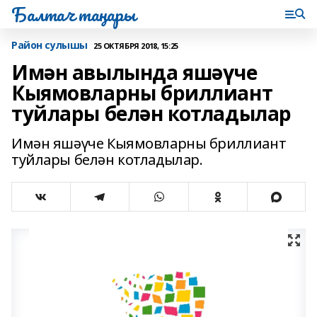
Балтач таңнары
Район сулышы
25 ОКТЯБРЯ 2018, 15:25
Имән авылында яшәүче
Кыямовларны бриллиант
туйлары белән котладылар
Имән яшәүче Кыямовларны бриллиант
туйлары белән котладылар.