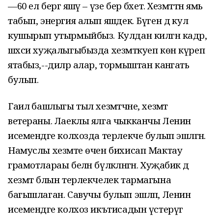
—60 ел бергә яшәү – үзе бер бәхет. Хезмәттән ямь
табып, энергия алып яшәдек. Бүген дә кул
кушырып утырмыйбыз. Кулдан килгән кадәр,
шәхси хуҗалыгыбызда хезмәткуеп көн күреп
ятабыз,--диләр алар, тормыштан канәгать
булып.
Гаилә башлыгы тыл хезмәтчәне, хезмәт
ветераны. Лаеклы ялга чыкканчы Ленин
исемендәге колхозда терлекче булып эшләгән.
Намуслы хезмәте өчен бихисап Мактау
грамотлараы белән бүләкләнгән. Хуҗабикә дә
хезмәт блын терлекчелек тармагына
багышлаган. Савучы булып эшләп, Ленин
исемендәге колхоз икътисадын үстерүгә