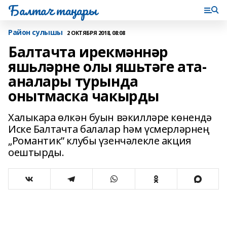
Балтач таңнары
Район сулышы
2 ОКТЯБРЯ 2018, 08:08
Балтачта ирекмәннәр
яшьләрне олы яшьтәге ата-
аналары турында
онытмаска чакырды
Халыкара өлкән буын вәкилләре көнендә
Иске Балтачта балалар һәм үсмерләрнең
„Романтик” клубы үзенчәлекле акция
оештырды.