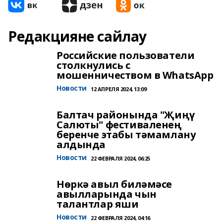
Редакцияне сайлау
Российские пользователи
столкнулись с
мошенничеством в WhatsApp
Новости
12 АПРЕЛЯ 2024, 13:09
Балтач районында "Җиңү
Салюты" фестиваленең
беренче этабы тәмамлану
алдында
Новости
22 ФЕВРАЛЯ 2024, 06:25
Нөркә авыл биләмәсе
авылларында чын
талантлар яши
Новости
22 ФЕВРАЛЯ 2024, 04:16