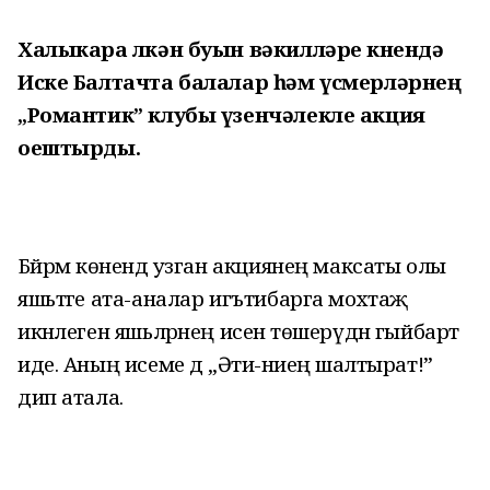
Халыкара өлкән буын вәкилләре көнендә
Иске Балтачта балалар һәм үсмерләрнең
„Романтик” клубы үзенчәлекле акция
оештырды.
Бәйрәм көнендә узган акциянең максаты олы
яшьтәге ата-аналар игътибарга мохтаҗ
икәнлеген яшьләрнең исенә төшерүдән гыйбарәт
иде. Аның исеме дә „Әти-әниеңә шалтырат!”
дип атала.