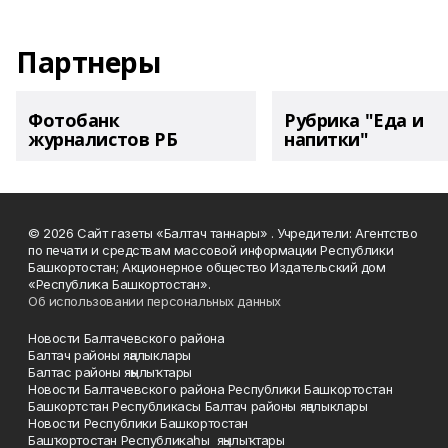
Партнеры
Фотобанк
Рубрика "Еда и
журналистов РБ
напитки"
© 2026 Сайт газеты «Балтач таннары» . Учредители: Агентство
по печати и средствам массовой информации Республики
Башкортостан; Акционерное общество Издательский дом
«Республика Башкортостан».
Об использовании персональных данных
Новости Балтачевского района
Балтач районы яңалыклары
Балтас районы яңылыҡтары
Новости Балтачевского района Республики Башкортостан
Башкортстан Республикасы Балтач районы яңалыклары
Новости Республики Башкортостан
Башҡортостан Республикаһы яңылыҡтары