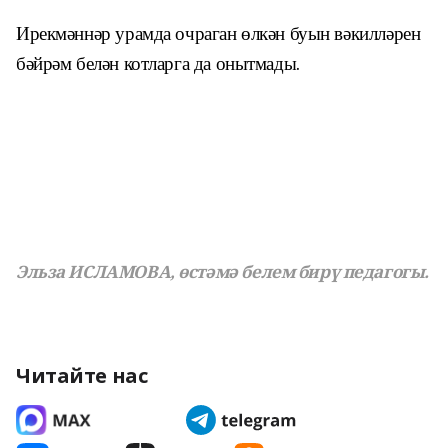
Ирекмәннәр урамда очраган өлкән буын вәкилләрен
бәйрәм белән котларга да онытмады
.
Эльза ИСЛАМОВА
, өстәмә белем бирү педагогы.
Читайте нас