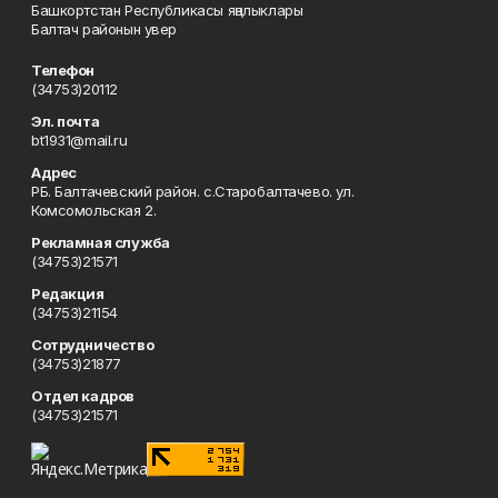
Башкортстан Республикасы яңалыклары
Балтач районын увер
Телефон
(34753)20112
Эл. почта
bt1931@mail.ru
Адрес
РБ. Балтачевский район. с.Старобалтачево. ул.
Комсомольская 2.
Рекламная служба
(34753)21571
Редакция
(34753)21154
Сотрудничество
(34753)21877
Отдел кадров
(34753)21571