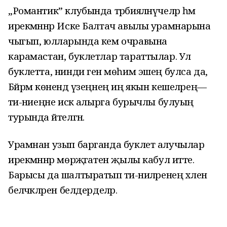
„Романтик” клубында тәрбияләнүчеләр һәм
ирекмәннәр Иске Балтач авылы урамнарына
чыгып, юлларында кем очравына
карамастан, буклетлар тараттылар. Ул
буклетта, нинди генә мөһим эшең булса да,
Бәйрәм көнендә үзеңнең иң якын кешеләрең—
әти-әниеңне искә алырга бурычлы булуың
турында әйтелгән.
Урамнан узып барганда буклет алучылар
ирекмәннәр мөрәҗәгатен җылы кабул итте.
Барысы да шалтыратып әти-әниләренең хәлен
беләчәкләрен белдерделәр.