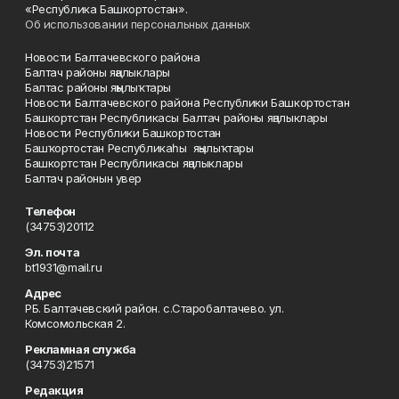
«Республика Башкортостан».
Об использовании персональных данных
Новости Балтачевского района
Балтач районы яңалыклары
Балтас районы яңылыҡтары
Новости Балтачевского района Республики Башкортостан
Башкортстан Республикасы Балтач районы яңалыклары
Новости Республики Башкортостан
Башҡортостан Республикаһы яңылыҡтары
Башкортстан Республикасы яңалыклары
Балтач районын увер
Телефон
(34753)20112
Эл. почта
bt1931@mail.ru
Адрес
РБ. Балтачевский район. с.Старобалтачево. ул.
Комсомольская 2.
Рекламная служба
(34753)21571
Редакция