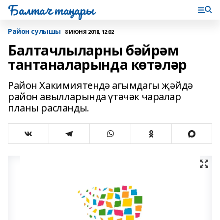
Балтач таңнары
Район сулышы
8 ИЮНЯ 2018, 12:02
Балтачлыларны бәйрәм
тантаналарында көтәләр
Район Хакимиятендә агымдагы җәйдә
район авылларында үтәчәк чаралар
планы расланды.