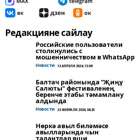
Редакцияне сайлау
Российские пользователи
столкнулись с
мошенничеством в WhatsApp
Новости
12 АПРЕЛЯ 2024, 13:09
Балтач районында "Җиңү
Салюты" фестиваленең
беренче этабы тәмамлану
алдында
Новости
22 ФЕВРАЛЯ 2024, 06:25
Нөркә авыл биләмәсе
авылларында чын
талантлар яши