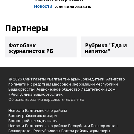
Новости
22 ФЕВРАЛЯ 2024, 04:16
Партнеры
Фотобанк
Рубрика "Еда и
журналистов РБ
напитки"
© 2026 Сайт газеты «Балтач таннары» . Учредители: Агентство
по печати и средствам массовой информации Республики
Башкортостан; Акционерное общество Издательский дом
«Республика Башкортостан».
Об использовании персональных данных
Новости Балтачевского района
Балтач районы яңалыклары
Балтас районы яңылыҡтары
Новости Балтачевского района Республики Башкортостан
Башкортстан Республикасы Балтач районы яңалыклары