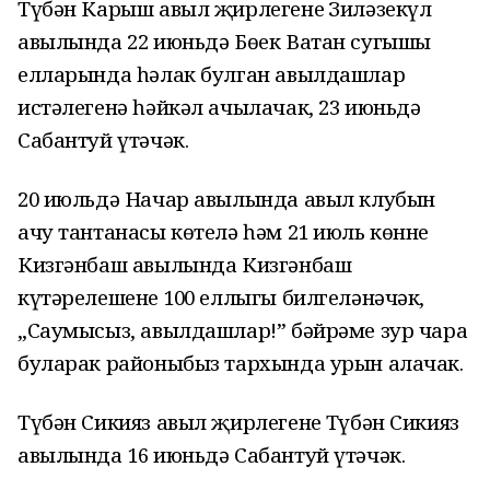
Түбән Карыш авыл җирлегенең Зиләзекүл
авылында 22 июньдә Бөек Ватан сугышы
елларында һәлак булган авылдашлар
истәлегенә һәйкәл ачылачак, 23 июньдә
Сабантуй үтәчәк.
20 июльдә Начар авылында авыл клубын
ачу тантанасы көтелә һәм 21 июль көнне
Кизгәнбаш авылында Кизгәнбаш
күтәрелешенең 100 еллыгы билгеләнәчәк,
„Саумысыз, авылдашлар!” бәйрәме зур чара
буларак районыбыз тархында урын алачак.
Түбән Сикияз авыл җирлегенең Түбән Сикияз
авылында 16 июньдә Сабантуй үтәчәк.