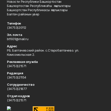
Новости Республики Башкортостан
Башҡортостан Республикаһы яңылыҡтары
Башкортстан Республикасы яңалыклары
Балтач районын увер
Телефон
(34753)20112
Эл. почта
bt1931@mail.ru
Адрес
РБ. Балтачевский район. с.Старобалтачево. ул.
Комсомольская 2.
Рекламная служба
(34753)21571
Редакция
(34753)21154
Сотрудничество
(34753)21877
Отдел кадров
(34753)21571