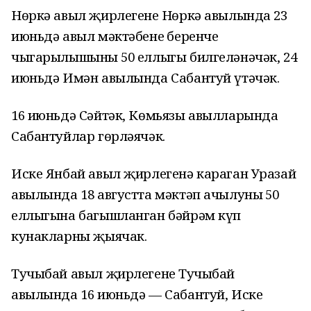
Нөркә авыл җирлегенең Нөркә авылында 23
июньдә авыл мәктәбенең беренче
чыгарылышының 50 еллыгы билгеләнәчәк, 24
июньдә Имән авылында Сабантуй үтәчәк.
16 июньдә Сәйтәк, Көмьязы авылларында
Сабантуйлар гөрләячәк.
Иске Янбай авыл җирлегенә караган Уразай
авылында 18 августта мәктәп ачылуның 50
еллыгына багышланган бәйрәм күп
кунакларны җыячак.
Тучыбай авыл җирлегенең Тучыбай
авылында 16 июньдә — Сабантуй, Иске