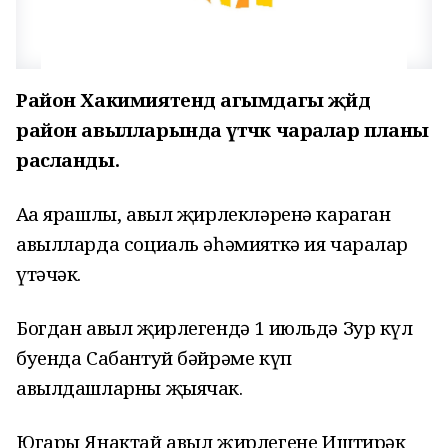
Район Хакимиятендә агымдагы җәйдә
район авылларында үтәчәк чаралар планы
расланды.
Аңа ярашлы, авыл җирлекләренә караган
авылларда социаль әһәмияткә ия чаралар
үтәчәк.
Богдан авыл җирлегендә 1 июльдә Зур күл
буенда Сабантуй бәйрәме күп
авылдашларны җыячак.
Югары Янактай авыл җирлегенең Иштирәк