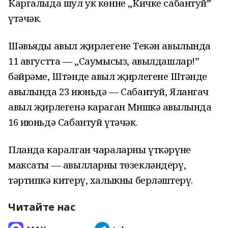
Каргалыда шул ук көнне „Кичке сабантуй”
үтәчәк.
Шәвьяды авыл җирлегенең Текән авылында
11 августта — „Саумысыз, авылдашлар!”
бәйрәме, Штәнде авыл җирлегенең Штәнде
авылында 23 июньдә — Сабантуй, Ялангач
авыл җирлегенә караган Мишкә авылында
16 июньдә Сабантуй үтәчәк.
Планда каралган чараларны үткәрүнең
максаты — авылларны төзекләндерү,
тәртипкә китерү, халыкны берләштерү.
Читайте нас