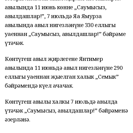
авылында 11 июнь көнне „Саумысыз,
авылдашлар!”, 7 июльдә Яңа Ямурза
авылында авыл нигезләнүнең 330 еллыгы
уңаеннан „Саумысыз, авылдашлар!” бәйрәме
үтәчәк.
Көнтүгеш авыл җирлегенең Янтимер
авылында 11 июньдә авыл нигезләнүнең 290
еллыгы уңаеннан җыелган халык „Семык”
бәйрәмендә күңел ачачак.
Көнтүгеш авылы халкы 7 июльдә авылда
үтәчәк „Саумысыз, авылдашлар!” бәйрәменә
әзерләнә.