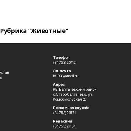
Рубрика "Животные"
Телефон
(34753)20112
Эл. почта
остан
bt1931@mail.ru
ы
Адрес
РБ. Балтачевский район.
с.Старобалтачево. ул.
Комсомольская 2.
Рекламная служба
(34753)21571
Редакция
(34753)21154