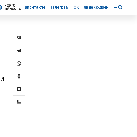
+29 °С
ВКонтакте
Телеграм
ОК
Яндекс-Дзен
Облачно
с
ли