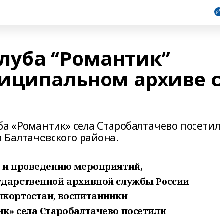
луба “Романтик”
иципальном архиве 
ба «Романтик» села Старобалтачево посети
 Балтачевского района.
е и проведению мероприятий,
ударственной архивной службы России
шкортостан,
воспитанники
ик» села Старобалтачево посетили