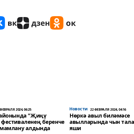
Новости
 ФЕВРАЛЯ 2024, 06:25
22 ФЕВРАЛЯ 2024, 04:16
районында "Җиңү
Нөркә авыл биләмәсе
 фестиваленең беренче
авылларында чын тала
әмамлану алдында
яши