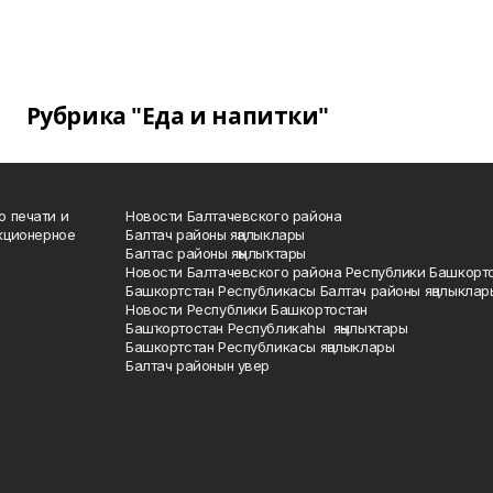
Рубрика "Еда и напитки"
о печати и
Новости Балтачевского района
кционерное
Балтач районы яңалыклары
Балтас районы яңылыҡтары
Новости Балтачевского района Республики Башкорт
Башкортстан Республикасы Балтач районы яңалыклар
Новости Республики Башкортостан
Башҡортостан Республикаһы яңылыҡтары
Башкортстан Республикасы яңалыклары
Балтач районын увер