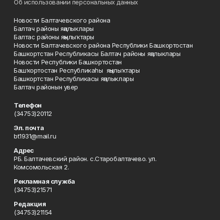
Об использовании персональных данных
Новости Балтачевского района
Балтач районы яңалыклары
Балтас районы яңылыҡтары
Новости Балтачевского района Республики Башкортостан
Башкортстан Республикасы Балтач районы яңалыклары
Новости Республики Башкортостан
Башҡортостан Республикаһы яңылыҡтары
Башкортстан Республикасы яңалыклары
Балтач районын увер
Телефон
(34753)20112
Эл. почта
bt1931@mail.ru
Адрес
РБ. Балтачевский район. с.Старобалтачево. ул.
Комсомольская 2.
Рекламная служба
(34753)21571
Редакция
(34753)21154