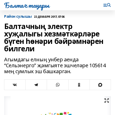
Балтач таңнары
Район сулышы
22 ДЕКАБРЯ 2017, 07:06
Балтачның электр
хуҗалыгы хезмәткәрләре
бүген һөнәри бәйрәмнәрен
билгели
Агымдагы елның унбер аенда
“Сельэнерго” җәмгыяте эшчеләре 105614
мең сумлык эш башкарган.