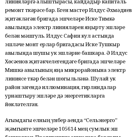
линияләргә алыштырасы, кайдадыр капиталь
ремонт үткәрәсе бар. Бүген мастер Илдус Әхмәдиев
җитәкләгән бригада эшчеләре Иске Тимкә
авылында электр линияләрен яңырту эшләре
белән мәшгуль. Илдус Сафин кул астында
эшләүче монт ерлар бригадасы Иске Тушкыр
авылында шушы ук эшләрне башкара. Ә Илдус
Хөсәенов җитәкчелегендәге бригада эшчеләре
Мишкә авылының яңа микрорайонына электр
линиясе үткәрү белән шөгыльләнә. Шулай ук
район үзәгендә иллюминация, гирляндалар
урнаштыру эшләре дә энергетикларга
йөкләтелгән.
Агымдагы елның унбер аенда “Сельэнерго”
җәмгыяте эшчеләре 105614 мең сумлык эш