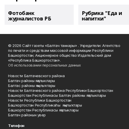
Фотобанк
Рубрика "Еда и
журналистов РБ
напитки"
© 2026 Сайт газеты «Балтач таннары» . Учредители: Агентство
по печати и средствам массовой информации Республики
Башкортостан; Акционерное общество Издательский дом
«Республика Башкортостан».
Об использовании персональных данных
Новости Балтачевского района
Балтач районы яңалыклары
Балтас районы яңылыҡтары
Новости Балтачевского района Республики Башкортостан
Башкортстан Республикасы Балтач районы яңалыклары
Новости Республики Башкортостан
Башҡортостан Республикаһы яңылыҡтары
Башкортстан Республикасы яңалыклары
Балтач районын увер
Телефон