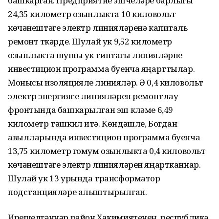
башкарган. Предприятие эшчеләре барлыгы
24,35 километр озынлыкта 10 киловольт
көчәнештәге электр линияләренә капиталь
ремонт үткәрде. Шулай ук 9,52 километр
озынлыкта шушы ук типтагы линияләрне
инвестицион программа буенча яңарттылар.
Монысы изоляцияле линияләр. Ә 0,4 киловольт
электр энергиясе линияләрен ремонтлау
фронтында башкарылган эш күләме 6,49
километр тәшкил итә. Көндәшле, Богдан
авылларында инвестицион программа буенча
13,75 километр гомум озынлыкта 0,4 киловольт
көчәнештәге электр линияләрен яңартканнар.
Шулай ук 13 урында трансформатор
подстанцияләре алыштырылган.
Ирешелгәннәр район Хакимиятенең, республика