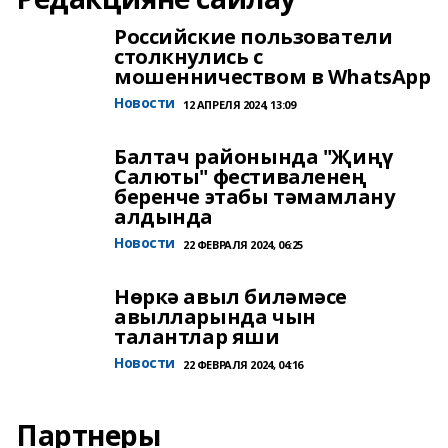
Российские пользователи
столкнулись с
мошенничеством в WhatsApp
Новости
12 АПРЕЛЯ 2024, 13:09
Балтач районында "Җиңү
Салюты" фестиваленең
беренче этабы тәмамлану
алдында
Новости
22 ФЕВРАЛЯ 2024, 06:25
Нөркә авыл биләмәсе
авылларында чын
талантлар яши
Новости
22 ФЕВРАЛЯ 2024, 04:16
Партнеры