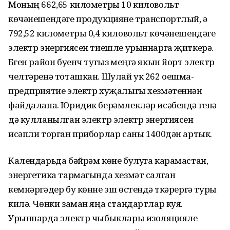
Моның 662,65 километры 10 киловольт
көчәнешендәге продукцияне транспортлый, ә
792,52 километры 0,4 киловольт көчәнешендәге
электр энергиясен тиешле урыннарга җиткерә.
Бүген район буенч тугыз меңгә якын йорт электр
челтәренә тоташкан. Шулай ук 262 оешма-
предприятие электр хуҗалыгы хезмәтеннән
файдалана. Юридик берәмлекләр исәбендә генә
дә кулланылган электр электр энергиясен
исәпли торган приборлар саны 1400дән артык.
Календарьда бәйрәм көне булуга карамастан,
энергетика тармагында хезмәт салган
кемнәргәдер бу көнне эш өстендә үткәрергә туры
килә. Чөнки заман яңа стандартлар куя.
Урыннарда электр чыбыклары изоляцияле