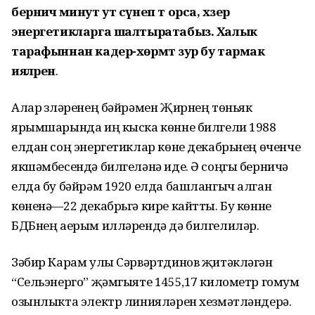
берничә минут ут сүнеп т орса, хәзер
энергетикларга шалтыратабыз. Халык
тарафыннан кадер-хөрмәт зур бу тармак
ияләренә
.
Алар үзләренең бәйрәмен Җирнең төньяк
ярымшарында иң кыска көнне билгели 1988
елдан соң энергетиклар көне декабрьнең өченче
якшәмбесендә билгеләнә иде. Ә соңгы берничә
елда бу бәйрәм 1920 елда башлангыч алган
көненә—22 декабрьгә кире кайтты. Бу көнне
БДБнең аерым илләрендә дә билгелиләр.
Зәбир Карам улы Сәрвәртдинов җитәкләгән
“Сельэнерго” җәмгыяте 1455,17 километр гомум
озынлыкта электр линияләрен хезмәтләндерә.