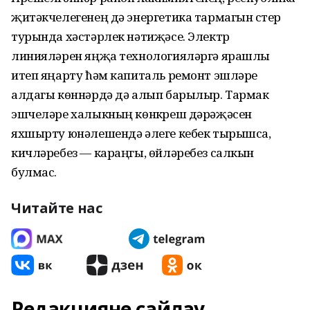
җитәкчелегенең дә энергетика тармагын үстерү
турында хәстәрлек нәтиҗәсе. Электр
линияләрен яңҗа технологияләргә ярашлы
итеп яңарту ћәм капиталь ремонт эшләре
алдагы көннәрдә дә алып барылыр. Тармак
эшчеләре халыкның көнкүреш дәрәҗәсен
яхшырту юнәлешендә әлеге кебек тырышса,
кичләребез — караңгы, өйләребез салкын
булмас.
Читайте нас
Редакцияне сайлау