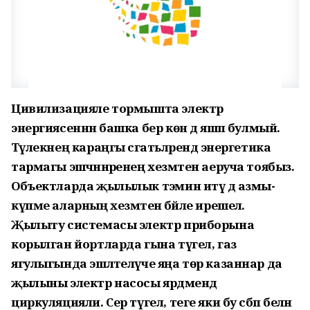
Цивилизацияле тормышта электр
энергиясеннән башка бер көн дә яшәп булмый.
Тәүлекнең караңгы сәгатьләрендә энергетика
тармагы эшчәннәренең хезмәтен аеруча тоябыз.
Объектларда җылылык тәэмин итү дә азмы-
күпме аларның хезмәтенә бәйле ирешелә.
Җылыту системасы электр приборына
корылган йортларда гына түгел, газ
ягулыгында эшләтелүче яңа төр казаннар да
җылыны электр насосы ярдәмендә
циркуляцияли. Сер түгел, теге яки бу сәбәп белән