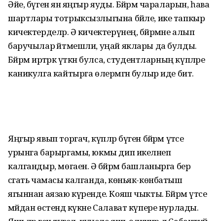
Әйе, бүген янә яңгыр яуды. Бәйрәм чараларын, һава
шартлары тотрыксызлыгына бәйле, ике тапкыр
кичектерделәр. Ә кичектерүнең, бәйрәмне алып
баручылар әйтмешли, уңай яклары да булды.
Бәйрәм иртәрәк үткән булса, студентларның күпләре
каникулга кайтырга өлермәгән булыр иде бит.
Яңгыр явып торгач, күпләр бүген бәйрәм үтәсе
урынга барыргамы, юкмы дип икеләнеп
калгандыр, мөгаен. Ә бәйрәм башланырга бер
сәгать чамасы калганда, көньяк-көнбатыш
ягыннан аязаю күренде. Кояш чыкты. Бәйрәм үтәсе
мәйдан өстендә күкне Салават күпере нурлады.