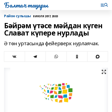
Балтач таңнары
Район сулышы
8 ИЮЛЯ 2017, 20:03
Бәйрәм үтәсе мәйдан күген
Слават күпере нурлады
Ә төн уртасында фейерверк нурлаячак.