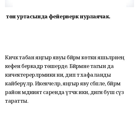
Ә төн уртасында фейерверк нурлаячак.
Кичкә табан яңгыр явуы бәйрәм көткән яшьләрнең
кәефен беркадәр төшерде. Бәйрәмне тагын да
кичектерерләрмикән ни, дип тә хафаланды
кайберәүләр. Икенчеләр, яңгыр яву сәбәпле, бәйрәм
район мәдәният саренда үтәчәк икән, дигән буш сүз
таратты.