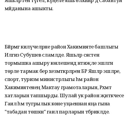
Яшьләр генә түгел, күңеле яшь өлкәннәр дә Сабантуй
мәйданына ашыкты.
Бәйрәмгә килүчеләрне район Хакимияте башлыгы
Илгиз Субушев сәламләде. Яшьләр сәясәтен
тормышка ашыру юнәлешендә нәтиҗәле эшләгән
төрле тармак бер хезмәткәрләренә БР Яшләр эшләре,
спорт, туризм министрлыгы һәм район
Хакимиятенең Мактау грамоталарын, Рәхмәт
хатларын тапшырды. Шулай ук район җитәкчесе
Гаилә һәм тугрылык көне уңаеннан яңа гына
"табадан төшкән" гаилә парларын тәбрикләде.