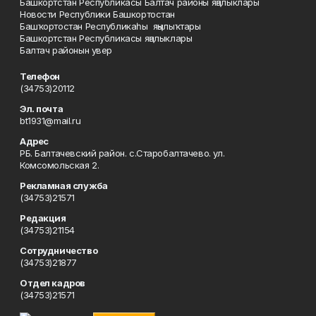
Башкортстан Республикасы Балтач районы яңалыклары
Новости Республики Башкортостан
Башҡортостан Республикаһы яңылыҡтары
Башкортстан Республикасы яңалыклары
Балтач районын увер
Телефон
(34753)20112
Эл. почта
bt1931@mail.ru
Адрес
РБ. Балтачевский район. с.Старобалтачево. ул.
Комсомольская 2.
Рекламная служба
(34753)21571
Редакция
(34753)21154
Сотрудничество
(34753)21877
Отдел кадров
(34753)21571