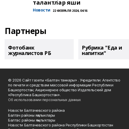
талантлар яши
Новости
22 ФЕВРАЛЯ 2024, 04:16
Партнеры
Фотобанк
Рубрика "Еда и
журналистов РБ
напитки"
© 2026 Сайт газеты «Балтач таннары» . Учредители: Агентство
по печати и средствам массовой информации Республики
Башкортостан; Акционерное общество Издательский дом
«Республика Башкортостан».
Об использовании персональных данных
Новости Балтачевского района
Балтач районы яңалыклары
Балтас районы яңылыҡтары
Новости Балтачевского района Республики Башкортостан