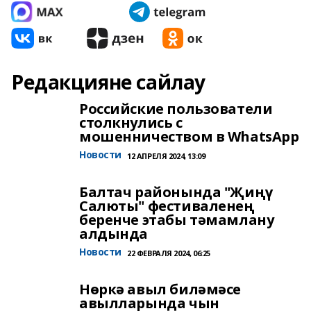
Редакцияне сайлау
Российские пользователи
столкнулись с
мошенничеством в WhatsApp
Новости
12 АПРЕЛЯ 2024, 13:09
Балтач районында "Җиңү
Салюты" фестиваленең
беренче этабы тәмамлану
алдында
Новости
22 ФЕВРАЛЯ 2024, 06:25
Нөркә авыл биләмәсе
авылларында чын