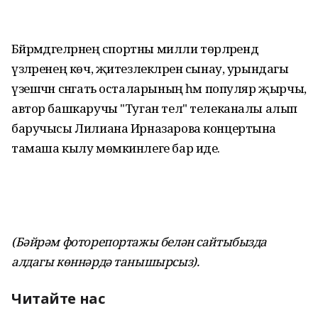
Бәйрәмдәгеләрнең спортны милли төрләрендә
үзләренең көч, җитезлекләрен сынау, урындагы
үзешчән сәнгать осталарының һәм популяр җырчы,
автор башкаручы "Туган тел" телеканалы алып
баручысы Лилиана Ирназарова концертына
тамаша кылу мөмкинлеге бар иде.
(Бәйрәм фоторепортажы белән сайтыбызда
алдагы көннәрдә танышырсыз).
Читайте нас