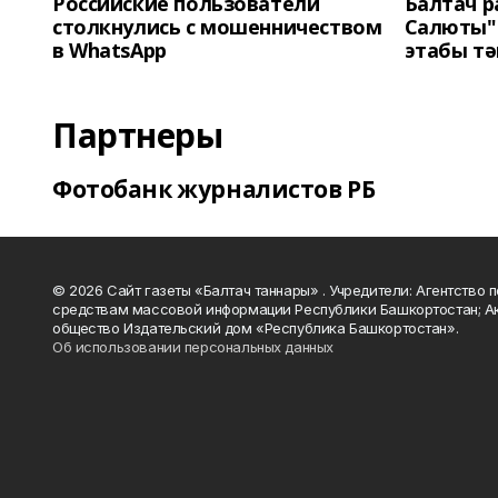
Российские пользователи
Балтач 
столкнулись с мошенничеством
Салюты"
в WhatsApp
этабы т
Партнеры
Фотобанк журналистов РБ
© 2026 Сайт газеты «Балтач таннары» . Учредители: Агентство п
средствам массовой информации Республики Башкортостан; А
общество Издательский дом «Республика Башкортостан».
Об использовании персональных данных