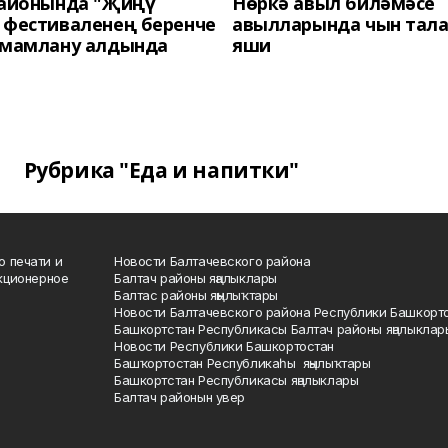
районында "Җиңү
Нөркә авыл биләмәсе
 фестиваленең беренче
авылларында чын тала
әмамлану алдында
яши
Рубрика "Еда и напитки"
о печати и
Новости Балтачевского района
кционерное
Балтач районы яңалыклары
Балтас районы яңылыҡтары
Новости Балтачевского района Республики Башкорт
Башкортстан Республикасы Балтач районы яңалыклар
Новости Республики Башкортостан
Башҡортостан Республикаһы яңылыҡтары
Башкортстан Республикасы яңалыклары
Балтач районын увер