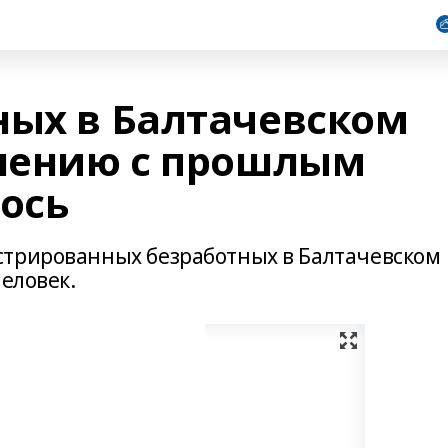
ных в Балтачевском
внению с прошлым
ось
стрированных безработных в Балтачевском
человек.