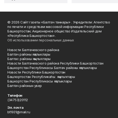
© 2026 Сайт газеты «Балтач таннары» . Учредители: Агентство
по печати и средствам массовой информации Республики
Башкортостан; Акционерное общество Издательский дом
«Республика Башкортостан».
Об использовании персональных данных
Новости Балтачевского района
Балтач районы яңалыклары
Балтас районы яңылыҡтары
Новости Балтачевского района Республики Башкортостан
Башкортстан Республикасы Балтач районы яңалыклары
Новости Республики Башкортостан
Башҡортостан Республикаһы яңылыҡтары
Башкортстан Республикасы яңалыклары
Балтач районын увер
Телефон
(34753)20112
Эл. почта
bt1931@mail.ru