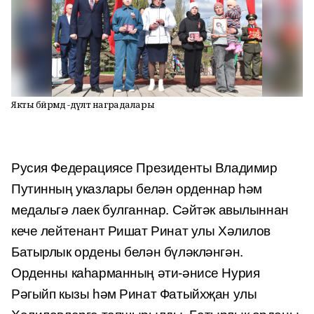
Якты бәйрәмдә -дәүләт наградалары
Русия Федерациясе Президенты Владимир
Путинның указлары белән орденнар һәм
медальгә лаек булганнар. Сәйтәк авылыннан
кече лейтенант Ришат Ринат улы Хәлилов
Батырлык ордены белән бүләкләнгән.
Орденны каһарманның әти-әнисе Нурия
Рәгыйп кызы һәм Ринат Фатыйхҗан улы