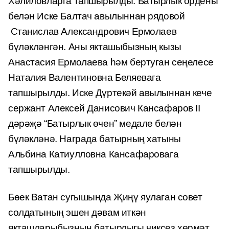
Хәлиловларга тапшырылды. Батырлык ордены
белән Иске Балтач авылыннан рядовой
Станислав Александрович Ермолаев
бүләкләнгән. Аны якташыбызның кызы
Анастасия Ермолаева һәм бертуган сеңелесе
Наталия Валентиновна Беляевага
тапшырылды. Иске Дүртекәй авылыннан кече
сержант Алексей Данисович Кансафаров II
дәрәҗә “Батырлык өчен” медале белән
бүләкләнә. Награда батырның хатыны
Альбина Катиулловна Кансафаровага
тапшырылды.
Бөек Ватан сугышында Җиңү яулаган совет
солдатының эшен дәвам иткән
якташларыбызның батырлыгы чиксез хөрмәт