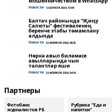
мошенничеством в WhatsApp
Новости
12 АПРЕЛЯ 2024, 13:09
Балтач районында "Җиңү
Салюты" фестиваленең
беренче этабы тәмамлану
алдында
Новости
22 ФЕВРАЛЯ 2024, 06:25
Нөркә авыл биләмәсе
авылларында чын
талантлар яши
Новости
22 ФЕВРАЛЯ 2024, 04:16
Партнеры
Фотобанк
Рубрика "Еда и
журналистов РБ
напитки"