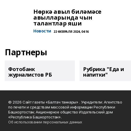
Нөркә авыл биләмәсе
авылларында чын
талантлар яши
Новости
22 ФЕВРАЛЯ 2024, 04:16
Партнеры
Фотобанк
Рубрика "Еда и
журналистов РБ
напитки"
© 2026 Сайт газеты «Балтач таннары» . Учредители: Агентство
по печати и средствам массовой информации Республики
Башкортостан; Акционерное общество Издательский дом
«Республика Башкортостан».
Об использовании персональных данных