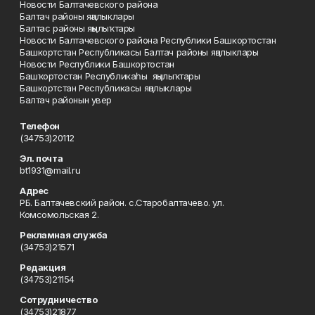
Новости Балтачевского района
Балтач районы яңалыклары
Балтас районы яңылыҡтары
Новости Балтачевского района Республики Башкортостан
Башкортстан Республикасы Балтач районы яңалыклары
Новости Республики Башкортостан
Башҡортостан Республикаһы яңылыҡтары
Башкортстан Республикасы яңалыклары
Балтач районын увер
Телефон
(34753)20112
Эл. почта
bt1931@mail.ru
Адрес
РБ. Балтачевский район. с.Старобалтачево. ул.
Комсомольская 2.
Рекламная служба
(34753)21571
Редакция
(34753)21154
Сотрудничество
(34753)21877