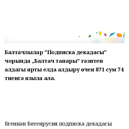
Балтачлылар "Подписка д
екадасы"
чорында „Балтач таңнары” гәзитен
алдагы ярты елда алдыру өчен 871 сум 74
тиенгә языла ала.
Бүгеннән Бөтенрусия подписка декадасы