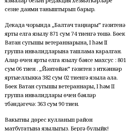
язмалар белән редакция хезмәткәрләре
сезне даими таныштырып барыр.
Декада чорында „Балтач таңнары” гәзитенә
ярты елга язылу 871 сум 74 тиенгә төшә. Бөек
Ватан сугышы ветераннарына, I һәм II
группа инвалидларына ташлама каралган.
Алар өчен ярты елга язылу бәясе махсус : 801
сум 06 тиен . „Йәнтөйәк” гәзитен үз иткәннәр
яртыеллыкка 382 сум 02 тиенгә языла ала.
Бөек Ватан сугышы ветераннары, I һәм II
группа инвалидлары өчен бәяләр
түбәндәгечә: 363 сум 90 тиен.
Вакытны дөрес кулланып район
матбугатына язылыгыз.
Бергә булыйк!