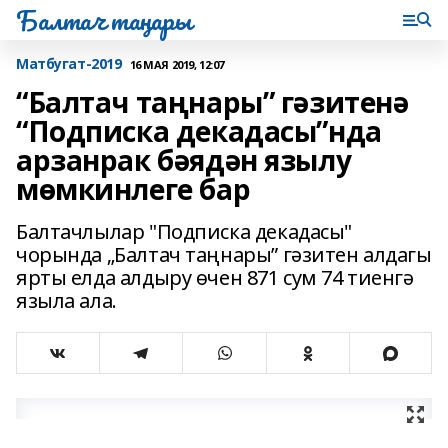
Балтач таңнары
Матбугат-2019
16 МАЯ 2019, 12:07
“Балтач таңнары” гәзитенә
“Подписка декадасы”нда
арзанрак бәядән язылу
мөмкинлеге бар
Балтачлылар "Подписка декадасы"
чорында „Балтач таңнары” гәзитен алдагы
ярты елда алдыру өчен 871 сум 74 тиенгә
языла ала.