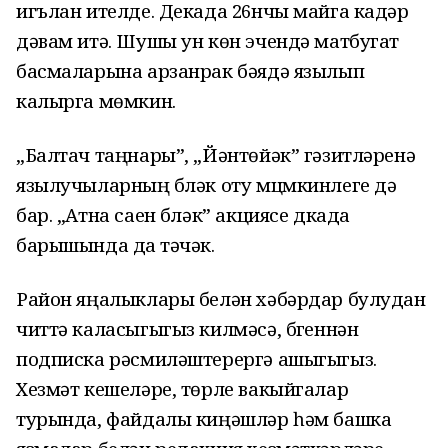
игълан ителде. Декада 26нчы майга кадәр
дәвам итә. Шушы ун көн эчендә матбугат
басмаларына арзанрак бәядә язылып
калырга мөмкин.
„Балтач таңнары”, „Йәнтөйәк” гәзитләренә
язылучыларның бүләк оту мцмкинлеге дә
бар. „Атна саен бүләк” акциясе дкада
барышында да үтәчәк.
Район яңалыклары белән хәбәрдар булудан
читтә каласыгыгыз килмәсә, бүгеннән
подписка рәсмиләштерергә ашыгыгыз.
Хезмәт кешеләре, төрле вакыйгалар
турында, файдалы киңәшләр һәм башка