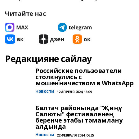
Читайте нас
Редакцияне сайлау
Российские пользователи
столкнулись с
мошенничеством в WhatsApp
Новости
12 АПРЕЛЯ 2024, 13:09
Балтач районында "Җиңү
Салюты" фестиваленең
беренче этабы тәмамлану
алдында
Новости
22 ФЕВРАЛЯ 2024, 06:25