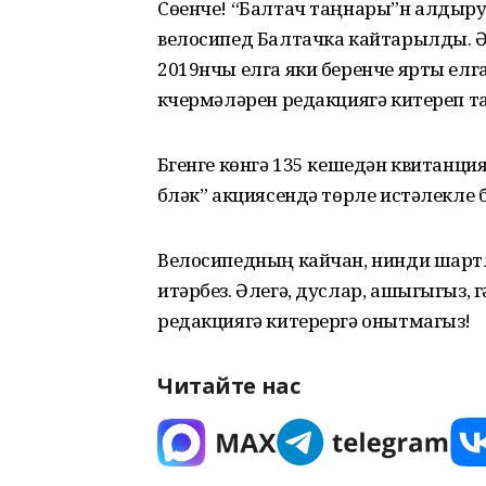
Сөенче! “Балтач таңнары”н алдыр
велосипед Балтачка кайтарылды. Ә
2019нчы елга яки беренче ярты елга
күчермәләрен редакциягә китереп 
Бүгенге көнгә 135 кешедән квитанци
бүләк” акциясендә төрле истәлекле 
Велосипедның кайчан, нинди шарт
итәрбез. Әлегә, дуслар, ашыгыгыз, 
редакциягә китерергә онытмагыз!
Читайте нас