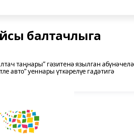
айсы балтачлыга
алтач таңнары” гәзитенә язылган абүнәчел
етле авто” уеннары үткәрелүе гадәтигә