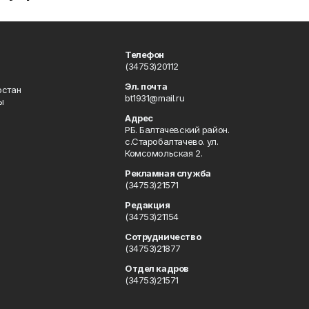
Телефон
(34753)20112
Эл. почта
остан
bt1931@mail.ru
ы
Адрес
РБ. Балтачевский район.
с.Старобалтачево. ул.
Комсомольская 2.
Рекламная служба
(34753)21571
Редакция
(34753)21154
Сотрудничество
(34753)21877
Отдел кадров
(34753)21571