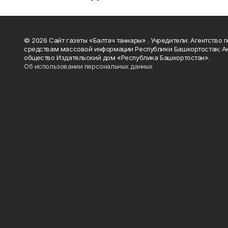
© 2026 Сайт газеты «Балтач таннары» . Учредители: Агентство п
средствам массовой информации Республики Башкортостан; А
общество Издательский дом «Республика Башкортостан».
Об использовании персональных данных