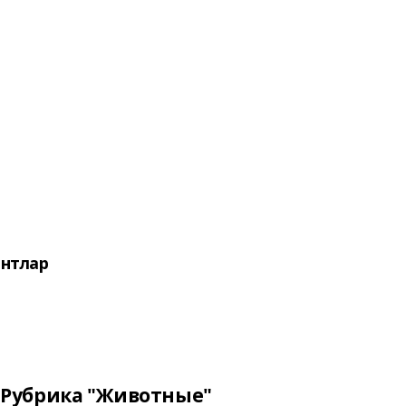
нтлар
Рубрика "Животные"