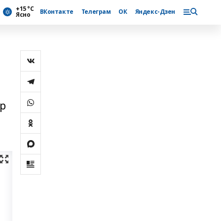
+15 °С
ВКонтакте
Телеграм
ОК
Яндекс-Дзен
Ясно
әр