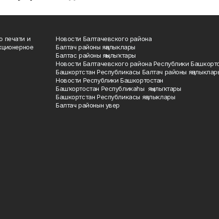
о печати и
Новости Балтачевского района
кционерное
Балтач районы яңалыклары
Балтас районы яңылыҡтары
Новости Балтачевского района Республики Башкорт
Башкортстан Республикасы Балтач районы яңалыклар
Новости Республики Башкортостан
Башҡортостан Республикаһы яңылыҡтары
Башкортстан Республикасы яңалыклары
Балтач районын увер