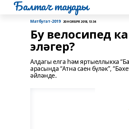
Балтач таңнары
Матбугат-2019
20 НОЯБРЯ 2018, 13:34
Бу велосипед к
эләгер?
Алдагы елга һәм яртыеллыкка “Б
арасында “Атна саен бүләк”, “Бәх
әйләнде.