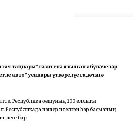
лтач таңнары” гәзитенә язылган абүнәчеләр
етле авто” уеннары үткәрелүе гадәтигә
 җитте. Республика оешуның 100 еллыгы
ул. Республикада нәшер ителгән һәр басманың
инлеге бар.