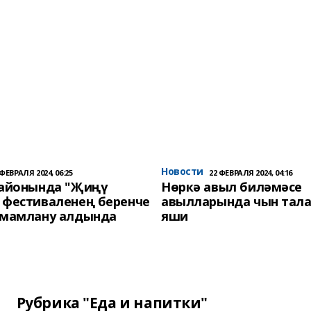
Новости
 ФЕВРАЛЯ 2024, 06:25
22 ФЕВРАЛЯ 2024, 04:16
районында "Җиңү
Нөркә авыл биләмәсе
 фестиваленең беренче
авылларында чын тала
әмамлану алдында
яши
Рубрика "Еда и напитки"