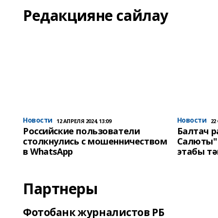
Редакцияне сайлау
Новости
Новости
12 АПРЕЛЯ 2024, 13:09
22
Российские пользователи
Балтач 
столкнулись с мошенничеством
Салюты"
в WhatsApp
этабы т
Партнеры
Фотобанк журналистов РБ