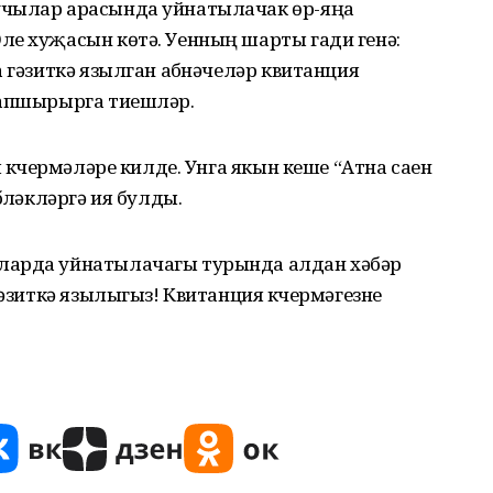
учылар арасында уйнатылачак өр-яңа
ле хуҗасын көтә. Уенның шарты гади генә:
 гәзиткә язылган абүнәчеләр квитанция
тапшырырга тиешләр.
я күчермәләре килде. Унга якын кеше “Атна саен
бүләкләргә ия булды.
ларда уйнатылачагы турында алдан хәбәр
гәзиткә язылыгыз! Квитанция күчермәгезне