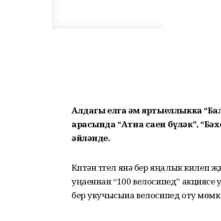
Алдагы елга һәм яртыеллыкка “Ба
арасында “Атна саен бүләк”, “Бәх
әйләнде.
Күптән түгел янә бер яңалык килеп
уңаеннан “100 велосипед” акциясе 
бер укучысына велосипед оту мөмк