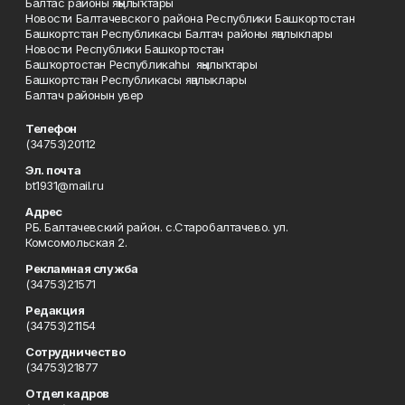
Балтас районы яңылыҡтары
Новости Балтачевского района Республики Башкортостан
Башкортстан Республикасы Балтач районы яңалыклары
Новости Республики Башкортостан
Башҡортостан Республикаһы яңылыҡтары
Башкортстан Республикасы яңалыклары
Балтач районын увер
Телефон
(34753)20112
Эл. почта
bt1931@mail.ru
Адрес
РБ. Балтачевский район. с.Старобалтачево. ул.
Комсомольская 2.
Рекламная служба
(34753)21571
Редакция
(34753)21154
Сотрудничество
(34753)21877
Отдел кадров