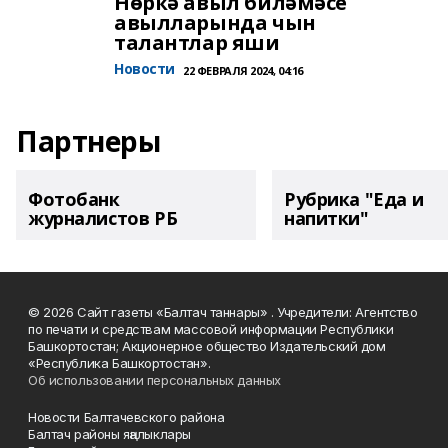
Нөркә авыл биләмәсе
авылларында чын
талантлар яши
Новости
22 ФЕВРАЛЯ 2024, 04:16
Партнеры
Фотобанк
Рубрика "Еда и
журналистов РБ
напитки"
© 2026 Сайт газеты «Балтач таннары» . Учредители: Агентство
по печати и средствам массовой информации Республики
Башкортостан; Акционерное общество Издательский дом
«Республика Башкортостан».
Об использовании персональных данных
Новости Балтачевского района
Балтач районы яңалыклары