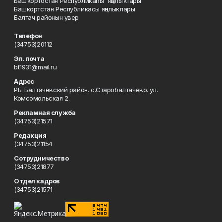
Башҡортостан Республикаһы яңылыҡтары
Башкортстан Республикасы яңалыклары
Балтач районын увер
Телефон
(34753)20112
Эл. почта
bt1931@mail.ru
Адрес
РБ. Балтачевский район. с.Старобалтачево. ул.
Комсомольская 2.
Рекламная служба
(34753)21571
Редакция
(34753)21154
Сотрудничество
(34753)21877
Отдел кадров
(34753)21571