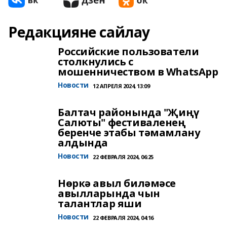
Редакцияне сайлау
Российские пользователи
столкнулись с
мошенничеством в WhatsApp
Новости
12 АПРЕЛЯ 2024, 13:09
Балтач районында "Җиңү
Салюты" фестиваленең
беренче этабы тәмамлану
алдында
Новости
22 ФЕВРАЛЯ 2024, 06:25
Нөркә авыл биләмәсе
авылларында чын
талантлар яши
Новости
22 ФЕВРАЛЯ 2024, 04:16