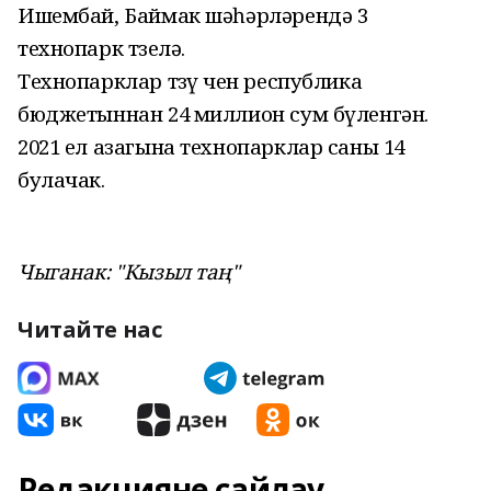
Ишембай, Баймак шәһәрләрендә 3
технопарк төзелә.
Технопарклар төзү өчен республика
бюджетыннан 24 миллион сум бүленгән.
2021 ел азагына технопарклар саны 14
булачак.
Чыганак: "Кызыл таң"
Читайте нас
Редакцияне сайлау