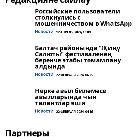
Российские пользователи
столкнулись с
мошенничеством в WhatsApp
Новости
12 АПРЕЛЯ 2024, 13:09
Балтач районында "Җиңү
Салюты" фестиваленең
беренче этабы тәмамлану
алдында
Новости
22 ФЕВРАЛЯ 2024, 06:25
Нөркә авыл биләмәсе
авылларында чын
талантлар яши
Новости
22 ФЕВРАЛЯ 2024, 04:16
Партнеры