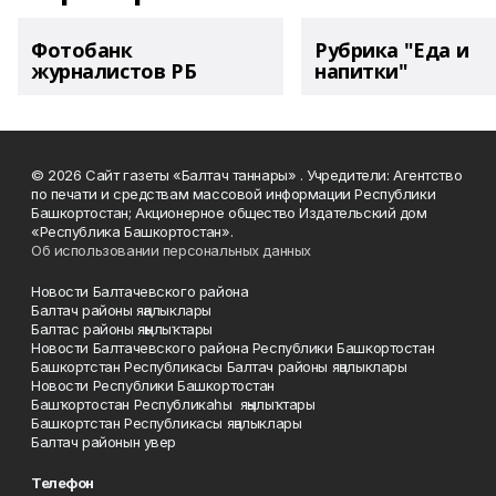
Фотобанк
Рубрика "Еда и
журналистов РБ
напитки"
© 2026 Сайт газеты «Балтач таннары» . Учредители: Агентство
по печати и средствам массовой информации Республики
Башкортостан; Акционерное общество Издательский дом
«Республика Башкортостан».
Об использовании персональных данных
Новости Балтачевского района
Балтач районы яңалыклары
Балтас районы яңылыҡтары
Новости Балтачевского района Республики Башкортостан
Башкортстан Республикасы Балтач районы яңалыклары
Новости Республики Башкортостан
Башҡортостан Республикаһы яңылыҡтары
Башкортстан Республикасы яңалыклары
Балтач районын увер
Телефон