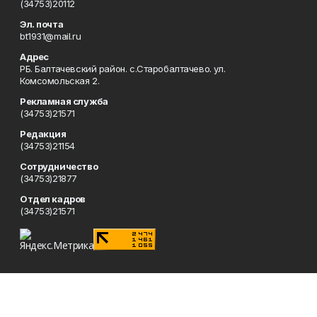
(34753)20112
Эл. почта
bt1931@mail.ru
Адрес
РБ. Балтачевский район. с.Старобалтачево. ул.
Комсомольская 2.
Рекламная служба
(34753)21571
Редакция
(34753)21154
Сотрудничество
(34753)21877
Отдел кадров
(34753)21571