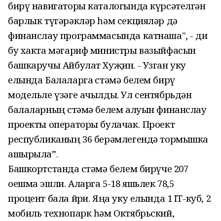
бирү навигаторы каталогында күрсәтелгән
барлык түгәрәкләр һәм секцияләр дә
финанслау программасында катнаша", - ди
бу хакта мәгариф министры вазыйфасын
башкаручы Айбулат Хуҗин. - Узган уку
елында Балаларга өстәмә белем бирү
модельле үзәге ачылды. Ул сентябрьдән
балаларның өстәмә белем алуын финанслау
проекты операторы булачак. Проект
республиканың 36 берәмлегендә тормышка
ашырыла”.
Башкортстанда өстәмә белем бирүче 207
оешма эшли. Аларга 5-18 яшьлек 78,5
процент бала йөри. Яңа уку елында 1 IT-куб, 2
мобиль технопарк һәм Октябрьский,