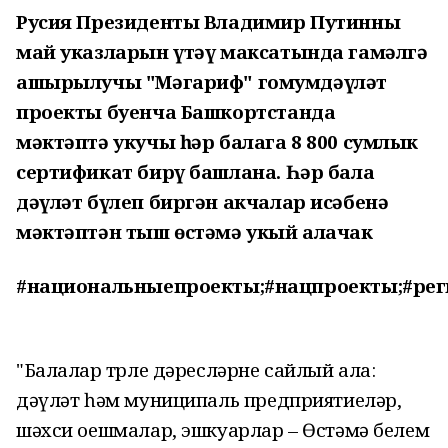
Русия Президенты Владимир Путинның
май указларын үтәү максатында гамәлгә
ашырылучы "Мәгариф" гомумдәүләт
проекты буенча Башкортстанда
мәктәптә укучы һәр балага 8 800 сумлык
сертификат бирү башлана. Һәр бала
дәүләт бүлеп биргән акчалар исәбенә
мәктәптән тыш өстәмә укый алачак
#национальныепроекты;#нацпроекты;#ре
"Балалар төрле дәресләрне сайлый ала:
дәүләт һәм муниципаль предприятиеләр,
шәхси оешмалар, эшкуарлар – Өстәмә белем