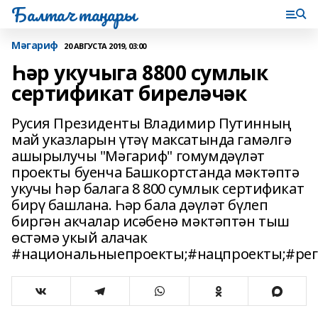
Балтач таңнары
Мәгариф
20 АВГУСТА 2019, 03:00
Һәр укучыга 8800 сумлык
сертификат биреләчәк
Русия Президенты Владимир Путинның
май указларын үтәү максатында гамәлгә
ашырылучы "Мәгариф" гомумдәүләт
проекты буенча Башкортстанда мәктәптә
укучы һәр балага 8 800 сумлык сертификат
бирү башлана. Һәр бала дәүләт бүлеп
биргән акчалар исәбенә мәктәптән тыш
өстәмә укый алачак
#национальныепроекты;#нацпроекты;#ре