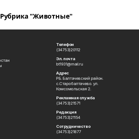
Рубрика "Животные"
Телефон
(34753)20112
Эл. почта
остан
bt1931@mail.ru
ы
Адрес
РБ. Балтачевский район.
с.Старобалтачево. ул.
Комсомольская 2.
Рекламная служба
(34753)21571
Редакция
(34753)21154
Сотрудничество
(34753)21877