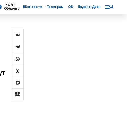
+16 °С
ВКонтакте
Телеграм
ОК
Яндекс-Дзен
Облачно
ут