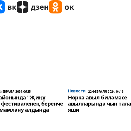
Новости
 ФЕВРАЛЯ 2024, 06:25
22 ФЕВРАЛЯ 2024, 04:16
районында "Җиңү
Нөркә авыл биләмәсе
 фестиваленең беренче
авылларында чын тала
әмамлану алдында
яши