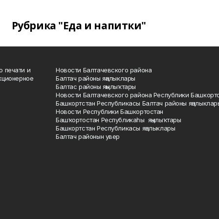
Рубрика "Еда и напитки"
о печати и
Новости Балтачевского района
кционерное
Балтач районы яңалыклары
Балтас районы яңылыҡтары
Новости Балтачевского района Республики Башкорт
Башкортстан Республикасы Балтач районы яңалыклар
Новости Республики Башкортостан
Башҡортостан Республикаһы яңылыҡтары
Башкортстан Республикасы яңалыклары
Балтач районын увер