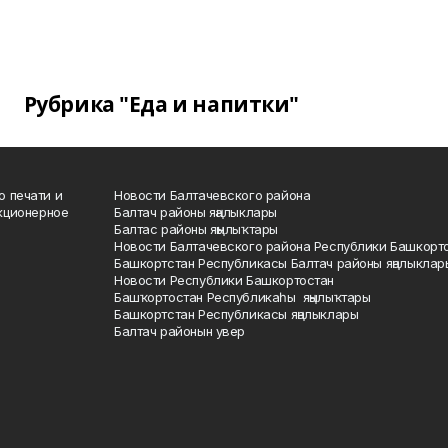
Рубрика "Еда и напитки"
о печати и
Новости Балтачевского района
кционерное
Балтач районы яңалыклары
Балтас районы яңылыҡтары
Новости Балтачевского района Республики Башкорт
Башкортстан Республикасы Балтач районы яңалыклар
Новости Республики Башкортостан
Башҡортостан Республикаһы яңылыҡтары
Башкортстан Республикасы яңалыклары
Балтач районын увер