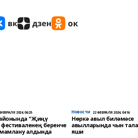
Новости
 ФЕВРАЛЯ 2024, 06:25
22 ФЕВРАЛЯ 2024, 04:16
районында "Җиңү
Нөркә авыл биләмәсе
 фестиваленең беренче
авылларында чын тала
әмамлану алдында
яши