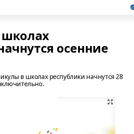
в школах
начнутся осенние
никулы в школах республики начнутся 28
 включительно.