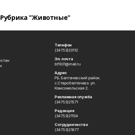
Рубрика "Животные"
Телефон
(34753)20112
Эл. почта
остан
bt1931@mail.ru
ы
Адрес
РБ. Балтачевский район.
с.Старобалтачево. ул.
Комсомольская 2.
Рекламная служба
(34753)21571
Редакция
(34753)21154
Сотрудничество
(34753)21877