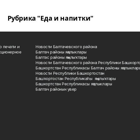
Рубрика "Еда и напитки"
о печати и
Новости Балтачевского района
кционерное
Балтач районы яңалыклары
Балтас районы яңылыҡтары
Новости Балтачевского района Республики Башкорт
Башкортстан Республикасы Балтач районы яңалыклар
Новости Республики Башкортостан
Башҡортостан Республикаһы яңылыҡтары
Башкортстан Республикасы яңалыклары
Балтач районын увер