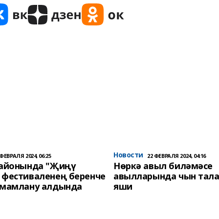
Новости
 ФЕВРАЛЯ 2024, 06:25
22 ФЕВРАЛЯ 2024, 04:16
районында "Җиңү
Нөркә авыл биләмәсе
 фестиваленең беренче
авылларында чын тала
әмамлану алдында
яши