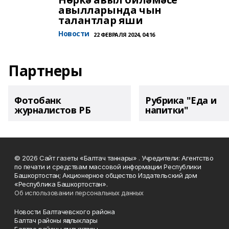
авылларында чын
талантлар яши
Новости
22 ФЕВРАЛЯ 2024, 04:16
Партнеры
Фотобанк
Рубрика "Еда и
журналистов РБ
напитки"
© 2026 Сайт газеты «Балтач таннары» . Учредители: Агентство
по печати и средствам массовой информации Республики
Башкортостан; Акционерное общество Издательский дом
«Республика Башкортостан».
Об использовании персональных данных
Новости Балтачевского района
Балтач районы яңалыклары