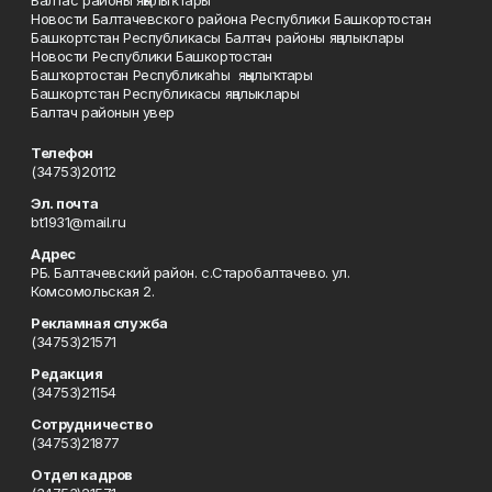
Балтас районы яңылыҡтары
Новости Балтачевского района Республики Башкортостан
Башкортстан Республикасы Балтач районы яңалыклары
Новости Республики Башкортостан
Башҡортостан Республикаһы яңылыҡтары
Башкортстан Республикасы яңалыклары
Балтач районын увер
Телефон
(34753)20112
Эл. почта
bt1931@mail.ru
Адрес
РБ. Балтачевский район. с.Старобалтачево. ул.
Комсомольская 2.
Рекламная служба
(34753)21571
Редакция
(34753)21154
Сотрудничество
(34753)21877
Отдел кадров