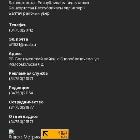
Башҡортостан Республикаһы яңылыҡтары
Башкортстан Республикасы яңалыклары
Балтач районын увер
Телефон
(34753)20112
Эл. почта
bt1931@mail.ru
Адрес
РБ. Балтачевский район. с.Старобалтачево. ул.
Комсомольская 2.
Рекламная служба
(34753)21571
Редакция
(34753)21154
Сотрудничество
(34753)21877
Отдел кадров
(34753)21571