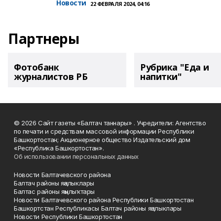
Новости
22 ФЕВРАЛЯ 2024, 04:16
Партнеры
Фотобанк
Рубрика "Еда и
журналистов РБ
напитки"
© 2026 Сайт газеты «Балтач таннары» . Учредители: Агентство
по печати и средствам массовой информации Республики
Башкортостан; Акционерное общество Издательский дом
«Республика Башкортостан».
Об использовании персональных данных
Новости Балтачевского района
Балтач районы яңалыклары
Балтас районы яңылыҡтары
Новости Балтачевского района Республики Башкортостан
Башкортстан Республикасы Балтач районы яңалыклары
Новости Республики Башкортостан