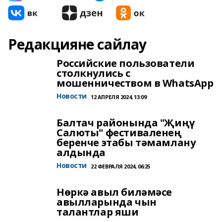
Редакцияне сайлау
Российские пользователи
столкнулись с
мошенничеством в WhatsApp
Новости
12 АПРЕЛЯ 2024, 13:09
Балтач районында "Җиңү
Салюты" фестиваленең
беренче этабы тәмамлану
алдында
Новости
22 ФЕВРАЛЯ 2024, 06:25
Нөркә авыл биләмәсе
авылларында чын
талантлар яши