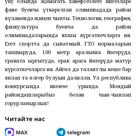
уку елында җәмәгать хәвефсезлеге нигезләре
фәне буенча үткәрелгән олимпиадада район
күләмендә җиңеп чыкты. Технология, география,
физкультура буенча да район
олимпиадаларында яхшы күрсәткечләргә ия.
Егет спортта да сынатмый. ГТО нормаларын
тапшыруда, 100 метр аралыкка йөгерүдә,
граната ыргытуда, ерак арага йөгерүдә матур
күрсәткечләргә ия. Айгөл да талантлы кеше бар
яклап та өлгер булуын дәлилли. Ул республика
конкурсында икенче урында. Мондый
райондашларыбыз белән чын-чынлап
горурланырлык!
Читайте нас