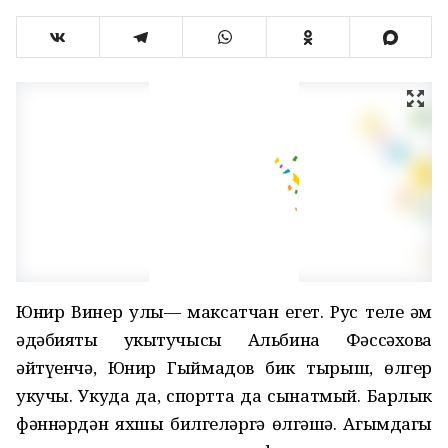
Юнир Винер улы— максатчан егет. Рус теле һәм
әдәбияты укытучысы Альбина Фәссәхова
әйтүенчә, Юнир Гыймадов бик тырыш, өлгер
укучы. Укуда да, спортта да сынатмый. Барлык
фәннәрдән яхшы билгеләргә өлгәшә. Агымдагы