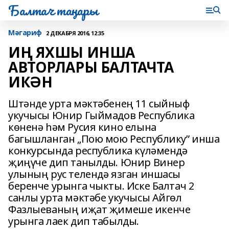
Балтач таңнары
Мәгариф
2 ДЕКАБРЯ 2016, 12:35
ИҢ ЯХШЫ ИНША
АВТОРЛАРЫ БАЛТАЧТА
ИКӘН
Штәнде урта мәктәбенең 11 сыйныф
укучысы Юнир Гыймадов Республика
көненә һәм Русия кино елына
багышланган „Пою мою Республику” инша
конкурсында республика күләмендә
җиңүче дип танылды. Юнир Винер
улының рус телендә язган иншасы
беренче урынга чыкты. Иске Балтач 2
санлы урта мәктәбе укучысы Айгөл
Фазлыеваның иҗат җимеше икенче
урынга лаек дип табылды.