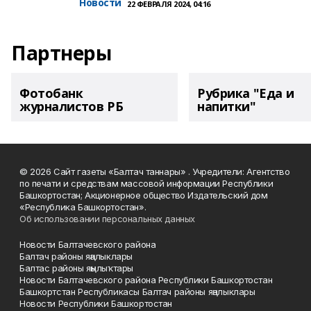
Новости
22 ФЕВРАЛЯ 2024, 04:16
Партнеры
Фотобанк
Рубрика "Еда и
журналистов РБ
напитки"
© 2026 Сайт газеты «Балтач таннары» . Учредители: Агентство
по печати и средствам массовой информации Республики
Башкортостан; Акционерное общество Издательский дом
«Республика Башкортостан».
Об использовании персональных данных
Новости Балтачевского района
Балтач районы яңалыклары
Балтас районы яңылыҡтары
Новости Балтачевского района Республики Башкортостан
Башкортстан Республикасы Балтач районы яңалыклары
Новости Республики Башкортостан