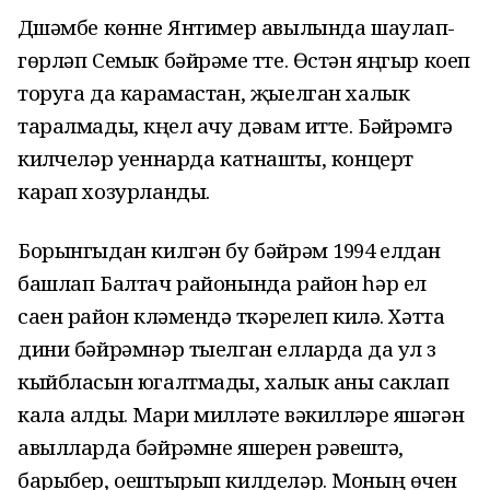
Дүшәмбе көнне Янтимер авылында шаулап-
гөрләп Семык бәйрәме үтте. Өстән яңгыр коеп
торуга да карамастан, җыелган халык
таралмады, күңел ачу дәвам итте. Бәйрәмгә
килүчеләр уеннарда катнашты, концерт
карап хозурланды.
Борынгыдан килгән бу бәйрәм 1994 елдан
башлап Балтач районында район һәр ел
саен район күләмендә үткәрелеп килә. Хәтта
дини бәйрәмнәр тыелган елларда да ул үз
кыйбласын югалтмады, халык аны саклап
кала алды. Мари милләте вәкилләре яшәгән
авылларда бәйрәмне яшерен рәвештә,
барыбер, оештырып килделәр. Моның өчен