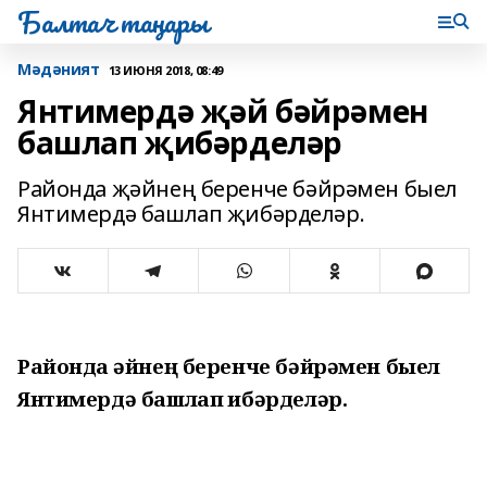
Балтач таңнары
Мәдәният
13 ИЮНЯ 2018, 08:49
Янтимердә җәй бәйрәмен
башлап җибәрделәр
Районда җәйнең беренче бәйрәмен быел
Янтимердә башлап җибәрделәр.
Районда җәйнең беренче бәйрәмен быел
Янтимердә башлап җибәрделәр.