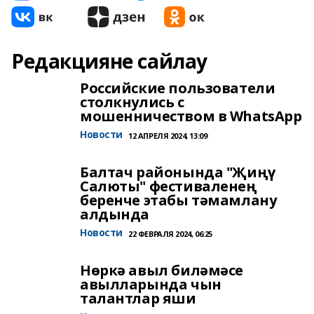
Редакцияне сайлау
Российские пользователи
столкнулись с
мошенничеством в WhatsApp
Новости
12 АПРЕЛЯ 2024, 13:09
Балтач районында "Җиңү
Салюты" фестиваленең
беренче этабы тәмамлану
алдында
Новости
22 ФЕВРАЛЯ 2024, 06:25
Нөркә авыл биләмәсе
авылларында чын
талантлар яши