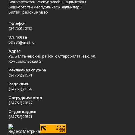
Башҡортостан Республикаһы яңылыҡтары
Башкортстан Республикасы яңалыклары
Балтач районын увер
Телефон
(34753)20112
Эл. почта
bt1931@mail.ru
Адрес
РБ. Балтачевский район. с.Старобалтачево. ул.
Комсомольская 2.
Рекламная служба
(34753)21571
Редакция
(34753)21154
Сотрудничество
(34753)21877
Отдел кадров
(34753)21571