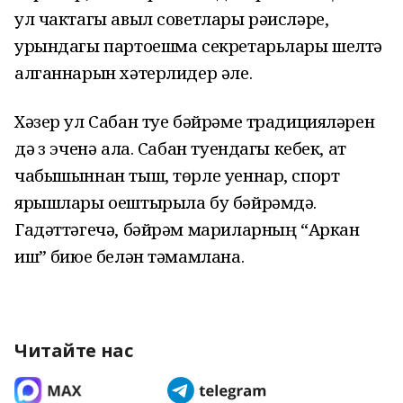
ул чактагы авыл советлары рәисләре,
урындагы партоешма секретарьлары шелтә
алганнарын хәтерлидер әле.
Хәзер ул Сабан туе бәйрәме традицияләрен
дә үз эченә ала. Сабан туендагы кебек, ат
чабышыннан тыш, төрле уеннар, спорт
ярышлары оештырыла бу бәйрәмдә.
Гадәттәгечә, бәйрәм мариларның “Аркан
ишү” биюе белән тәмамлана.
Читайте нас