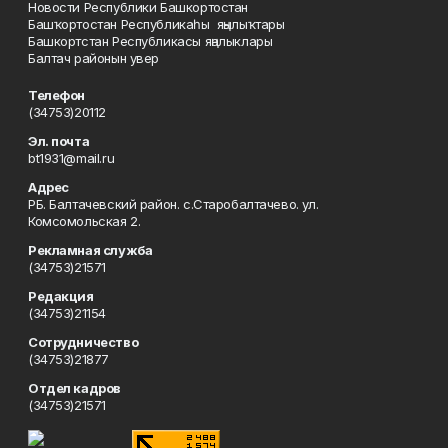
Новости Республики Башкортостан
Башҡортостан Республикаһы яңылыҡтары
Башкортстан Республикасы яңалыклары
Балтач районын увер
Телефон
(34753)20112
Эл. почта
bt1931@mail.ru
Адрес
РБ. Балтачевский район. с.Старобалтачево. ул.
Комсомольская 2.
Рекламная служба
(34753)21571
Редакция
(34753)21154
Сотрудничество
(34753)21877
Отдел кадров
(34753)21571