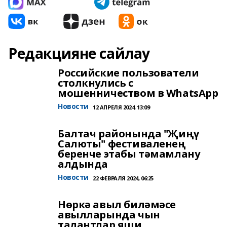
Редакцияне сайлау
Российские пользователи
столкнулись с
мошенничеством в WhatsApp
Новости
12 АПРЕЛЯ 2024, 13:09
Балтач районында "Җиңү
Салюты" фестиваленең
беренче этабы тәмамлану
алдында
Новости
22 ФЕВРАЛЯ 2024, 06:25
Нөркә авыл биләмәсе
авылларында чын
талантлар яши