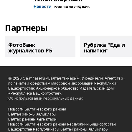
Новости
22 ФЕВРАЛЯ 2024, 04:16
Партнеры
Фотобанк
Рубрика "Еда и
журналистов РБ
напитки"
© 2026 Сайт газеты «Балтач таннары» . Учредители: Агентство
по печати и средствам массовой информации Республики
Башкортостан; Акционерное общество Издательский дом
«Республика Башкортостан».
Об использовании персональных данных
Новости Балтачевского района
Балтач районы яңалыклары
Балтас районы яңылыҡтары
Новости Балтачевского района Республики Башкортостан
Башкортстан Республикасы Балтач районы яңалыклары