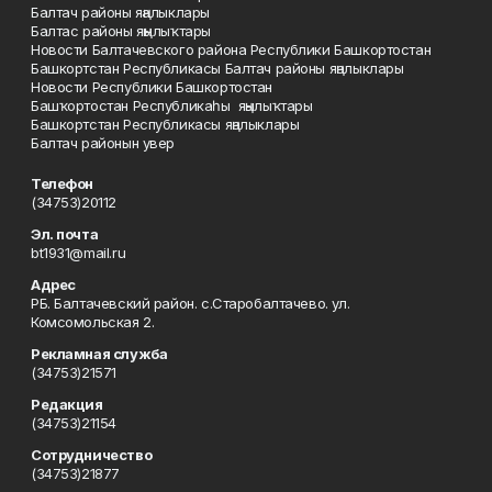
Балтач районы яңалыклары
Балтас районы яңылыҡтары
Новости Балтачевского района Республики Башкортостан
Башкортстан Республикасы Балтач районы яңалыклары
Новости Республики Башкортостан
Башҡортостан Республикаһы яңылыҡтары
Башкортстан Республикасы яңалыклары
Балтач районын увер
Телефон
(34753)20112
Эл. почта
bt1931@mail.ru
Адрес
РБ. Балтачевский район. с.Старобалтачево. ул.
Комсомольская 2.
Рекламная служба
(34753)21571
Редакция
(34753)21154
Сотрудничество
(34753)21877