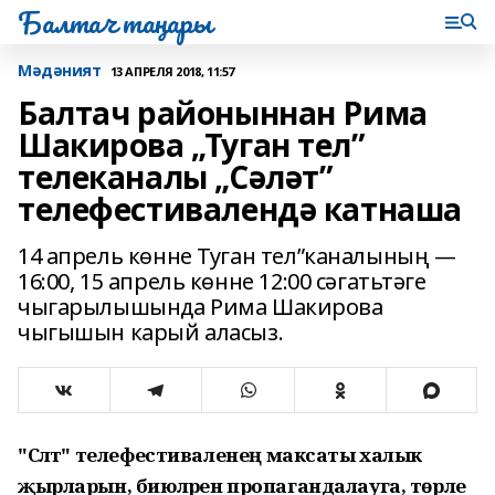
Балтач таңнары
Мәдәният
13 АПРЕЛЯ 2018, 11:57
Балтач районыннан Рима
Шакирова „Туган тел”
телеканалы „Сәләт”
телефестивалендә катнаша
14 апрель көнне Туган тел”каналының —
16:00, 15 апрель көнне 12:00 сәгатьтәге
чыгарылышында Рима Шакирова
чыгышын карый аласыз.
"Сәләт" телефестиваленең максаты халык
җырларын, биюләрен пропагандалауга, төрле