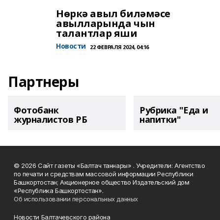
Нөркә авыл биләмәсе
авылларында чын
талантлар яши
Новости
22 ФЕВРАЛЯ 2024, 04:16
Партнеры
Фотобанк
Рубрика "Еда и
журналистов РБ
напитки"
© 2026 Сайт газеты «Балтач таннары» . Учредители: Агентство
по печати и средствам массовой информации Республики
Башкортостан; Акционерное общество Издательский дом
«Республика Башкортостан».
Об использовании персональных данных
Новости Балтачевского района