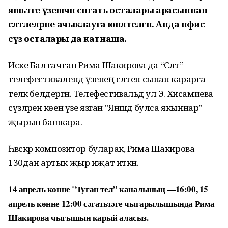
яшьтәге үзешчән сәнгать осталары арасыннан
сәләтлеләрне ачыклауга юнәлтелгән. Анда нәфис
сүз осталары да катнаша.
Иске Балтачтан Рима Шакирова да “Сәләт”
телефестивалендә үзенең сәләтен сынап карарга
теләк белдергән. Телефестивальдә ул Э. Хисамиева
сүзләренә көен үзе язган "Янәшәдә булса якыннар”
җырын башкара.
Һәвәскәр композитор буларак, Рима Шакирова
130дан артык җыр иҗат иткән.
14 апрель көнне "Туган тел” каналының —16:00, 15
апрель көнне 12:00 сәгатьтәге чыгарылышында Рима
Шакирова чыгышын карый аласыз.