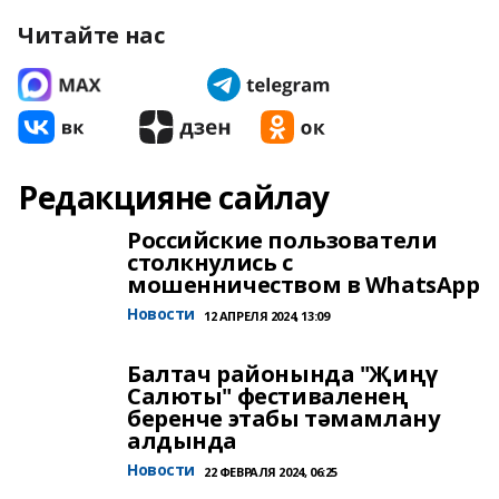
Читайте нас
Редакцияне сайлау
Российские пользователи
столкнулись с
мошенничеством в WhatsApp
Новости
12 АПРЕЛЯ 2024, 13:09
Балтач районында "Җиңү
Салюты" фестиваленең
беренче этабы тәмамлану
алдында
Новости
22 ФЕВРАЛЯ 2024, 06:25