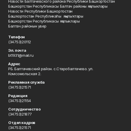
Новости Балтачевского района Республики Башкортостан
Башкортстан Республикасы Балтач районы яңалыклары
Новости Республики Башкортостан
Башҡортостан Республикаһы яңылыҡтары
Башкортстан Республикасы яңалыклары
Балтач районын увер
Телефон
(34753)20112
Эл. почта
bt1931@mail.ru
Адрес
РБ. Балтачевский район. с.Старобалтачево. ул.
Комсомольская 2.
Рекламная служба
(34753)21571
Редакция
(34753)21154
Сотрудничество
(34753)21877
Отдел кадров
(34753)21571