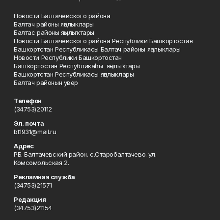
Новости Балтачевского района
Балтач районы яңалыклары
Балтас районы яңылыҡтары
Новости Балтачевского района Республики Башкортостан
Башкортстан Республикасы Балтач районы яңалыклары
Новости Республики Башкортостан
Башҡортостан Республикаһы яңылыҡтары
Башкортстан Республикасы яңалыклары
Балтач районын увер
Телефон
(34753)20112
Эл. почта
bt1931@mail.ru
Адрес
РБ. Балтачевский район. с.Старобалтачево. ул.
Комсомольская 2.
Рекламная служба
(34753)21571
Редакция
(34753)21154