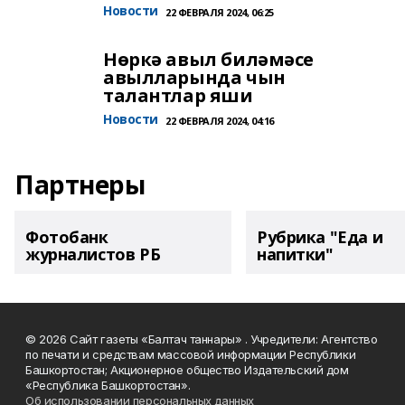
Новости
22 ФЕВРАЛЯ 2024, 06:25
Нөркә авыл биләмәсе
авылларында чын
талантлар яши
Новости
22 ФЕВРАЛЯ 2024, 04:16
Партнеры
Фотобанк
Рубрика "Еда и
журналистов РБ
напитки"
© 2026 Сайт газеты «Балтач таннары» . Учредители: Агентство
по печати и средствам массовой информации Республики
Башкортостан; Акционерное общество Издательский дом
«Республика Башкортостан».
Об использовании персональных данных