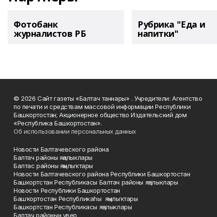
Фотобанк
Рубрика "Еда и
журналистов РБ
напитки"
© 2026 Сайт газеты «Балтач таннары» . Учредители: Агентство
по печати и средствам массовой информации Республики
Башкортостан; Акционерное общество Издательский дом
«Республика Башкортостан».
Об использовании персональных данных
Новости Балтачевского района
Балтач районы яңалыклары
Балтас районы яңылыҡтары
Новости Балтачевского района Республики Башкортостан
Башкортстан Республикасы Балтач районы яңалыклары
Новости Республики Башкортостан
Башҡортостан Республикаһы яңылыҡтары
Башкортстан Республикасы яңалыклары
Балтач районын увер