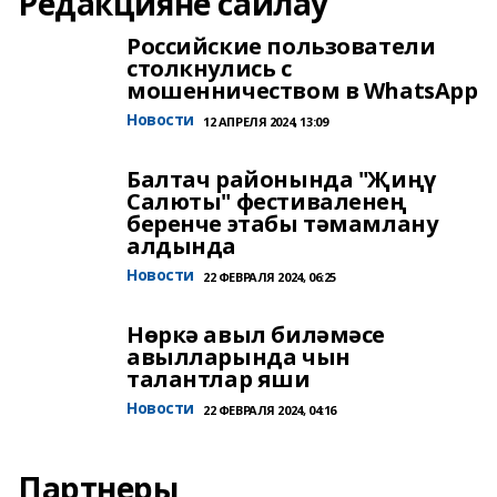
Редакцияне сайлау
Российские пользователи
столкнулись с
мошенничеством в WhatsApp
Новости
12 АПРЕЛЯ 2024, 13:09
Балтач районында "Җиңү
Салюты" фестиваленең
беренче этабы тәмамлану
алдында
Новости
22 ФЕВРАЛЯ 2024, 06:25
Нөркә авыл биләмәсе
авылларында чын
талантлар яши
Новости
22 ФЕВРАЛЯ 2024, 04:16
Партнеры