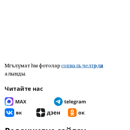
Мәгълүмат һәм фотолар
социаль челтәрдән
алынды.
Читайте нас