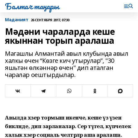
Балтач таңнары
Мәдәният
26 СЕНТЯБРЯ 2017, 07:30
Мәдәни чараларда кеше
якыннан торып аралаша
Магашлы Алмантай авыл клубында авыл
халкы өчен “Көзге кич утырулар”, "30
яшьтән өлкәннәр өчен" дип аталган
чаралар оештырдылар.
Авылда хәзер тормыш икенче, кеше үз үзенә
бикләнде, дип зарланалар. Сер түгел, күпчелек
халык хәзер социаль челтәрләр аша аралаша.