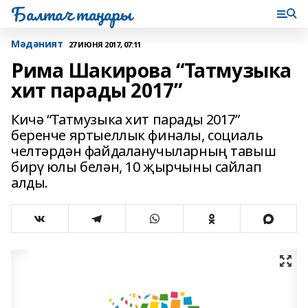
Балтач таңнары
Мәдәният
27 ИЮНЯ 2017, 07:11
Рима Шакирова “Татмузыка
хит парады 2017”
Кичә “Татмузыка хит парады 2017”
беренче яртыеллык финалы, социаль
челтәрдән файдаланучыларның тавыш
бирү юлы белән, 10 җырчыны сайлап
алды.