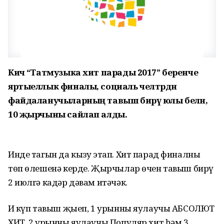
Кичә “Татмузыка хит парады 2017” беренче
яртыеллык финалы, социаль челтәрдән
файдаланучыларның тавыш бирү юлы белән,
10 җырчыны сайлап алды.
Инде тагын да кызу этап. Хит парад финалның
төп өлешенә керде. Җырчылар өчен тавыш бирү
2 июлгә кадәр дәвам итәчәк.
Иң күп тавыш җыеп, 1 урынны яулаучы АБСОЛЮТ
ХИТ, 2 урынны яулаучы Популяр хит һәм 3