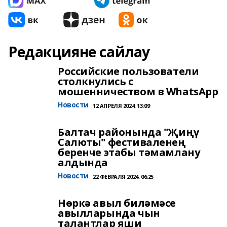
Редакцияне сайлау
Российские пользователи
столкнулись с
мошенничеством в WhatsApp
Новости
12 АПРЕЛЯ 2024, 13:09
Балтач районында "Җиңү
Салюты" фестиваленең
беренче этабы тәмамлану
алдында
Новости
22 ФЕВРАЛЯ 2024, 06:25
Нөркә авыл биләмәсе
авылларында чын
талантлар яши