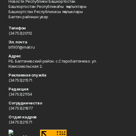
Новости Республики Башкортостан
Башҡортостан Республикаһы яңылыҡтары
Башкортстан Республикасы яңалыклары
Балтач районын увер
Телефон
(34753)20112
Эл. почта
bt1931@mail.ru
Адрес
РБ. Балтачевский район. с.Старобалтачево. ул.
Комсомольская 2.
Рекламная служба
(34753)21571
Редакция
(34753)21154
Сотрудничество
(34753)21877
Отдел кадров
(34753)21571