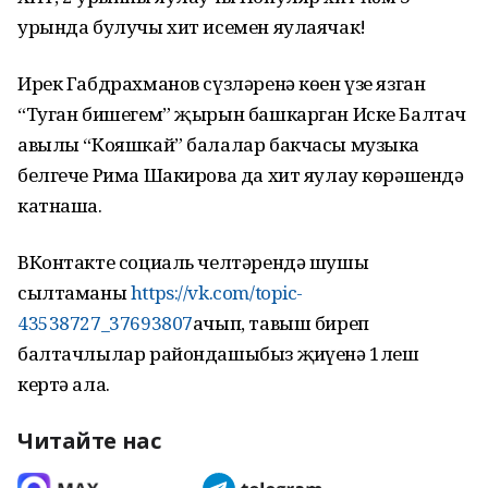
урында булучы хит исемен яулаячак!
Ирек Габдрахманов сүзләренә көен үзе язган
“Туган бишегем” җырын башкарган Иске Балтач
авылы “Кояшкай” балалар бакчасы музыка
белгече Рима Шакирова да хит яулау көрәшендә
катнаша.
ВКонтакте социаль челтәрендә шушы
сылтаманы
https://vk.com/topic-
43538727_37693807
ачып, тавыш биреп
балтачлылар райондашыбыз җиңүенә 1леш
кертә ала.
Читайте нас