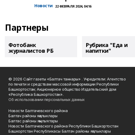
Новости
22 ФЕВРАЛЯ 2024, 04:16
Партнеры
Фотобанк
Рубрика "Еда и
журналистов РБ
напитки"
© 2026 Сайт газеты «Балтач таннары» . Учредители: Агентство
по печати и средствам массовой информации Республики
Башкортостан; Акционерное общество Издательский дом
«Республика Башкортостан».
Об использовании персональных данных
Новости Балтачевского района
Балтач районы яңалыклары
Балтас районы яңылыҡтары
Новости Балтачевского района Республики Башкортостан
Башкортстан Республикасы Балтач районы яңалыклары