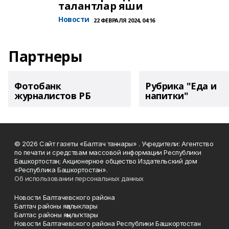
талантлар яши
Новости
22 ФЕВРАЛЯ 2024, 04:16
Партнеры
Фотобанк
Рубрика "Еда и
журналистов РБ
напитки"
© 2026 Сайт газеты «Балтач таннары» . Учредители: Агентство
по печати и средствам массовой информации Республики
Башкортостан; Акционерное общество Издательский дом
«Республика Башкортостан».
Об использовании персональных данных
Новости Балтачевского района
Балтач районы яңалыклары
Балтас районы яңылыҡтары
Новости Балтачевского района Республики Башкортостан