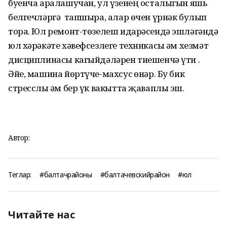
буенча аралашучан, ул үзенең осталыгын яшь
белгечләргә тапшыра, алар өчен үрнәк булып
тора. Юл ремонт-төзелеш идарәсендә эшләгәндә
юл хәрәкәте хәвефсезлеге техникасы һәм хезмәт
дисциплинасы кагыйдәләрен тиешенчә үти .
Әйе, машина йөртүче-махсус һөнәр. Бу бик
стресслы һәм бер үк вакытта җаваплы эш.
Автор:
Теглар:
#балтачрайоны
#балтачевскийрайон
#юл
Читайте нас