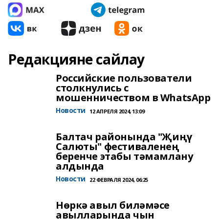
Редакцияне сайлау
Российские пользователи
столкнулись с
мошенничеством в WhatsApp
Новости
12 АПРЕЛЯ 2024, 13:09
Балтач районында "Җиңү
Салюты" фестиваленең
беренче этабы тәмамлану
алдында
Новости
22 ФЕВРАЛЯ 2024, 06:25
Нөркә авыл биләмәсе
авылларында чын