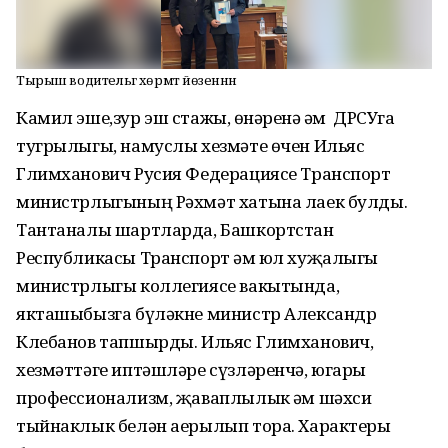
Тырыш водительгә хөрмәт йөзеннән
Камил эше,зур эш стажы, һөнәренә һәм ДРСУга
тугрылыгы, намуслы хезмәте өчен Ильяс
Глимханович Русия Федерациясе Транспорт
министрлыгының Рәхмәт хатына лаек булды.
Тантаналы шартларда, Башкортстан
Республикасы Транспорт һәм юл хуҗалыгы
министрлыгы коллегиясе вакытында,
якташыбызга бүләкне министр Александр
Клебанов тапшырды. Ильяс Глимханович,
хезмәттәге иптәшләре сүзләренчә, югары
профессионализм, җаваплылык һәм шәхси
тыйнаклык белән аерылып тора. Характеры