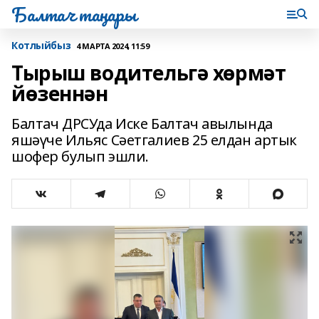
Балтач таңнары
Котлыйбыз
4 МАРТА 2024, 11:59
Тырыш водительгә хөрмәт
йөзеннән
Балтач ДРСУда Иске Балтач авылында
яшәүче Ильяс Сәетгалиев 25 елдан артык
шофер булып эшли.