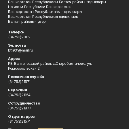
Башкортстан Республикасы Балтач районы яңалыклары
Новости Республики Башкортостан
Башҡортостан Республикаһы яңылыҡтары
Башкортстан Республикасы яңалыклары
Балтач районын увер
Телефон
(34753)20112
Эл. почта
bt1931@mail.ru
Адрес
РБ. Балтачевский район. с.Старобалтачево. ул.
Комсомольская 2.
Рекламная служба
(34753)21571
Редакция
(34753)21154
Сотрудничество
(34753)21877
Отдел кадров
(34753)21571