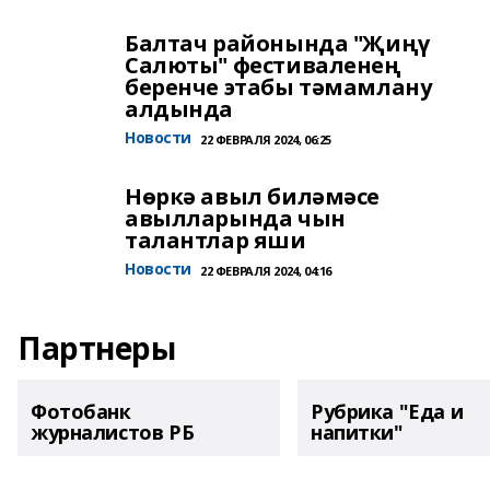
Балтач районында "Җиңү
Салюты" фестиваленең
беренче этабы тәмамлану
алдында
Новости
22 ФЕВРАЛЯ 2024, 06:25
Нөркә авыл биләмәсе
авылларында чын
талантлар яши
Новости
22 ФЕВРАЛЯ 2024, 04:16
Партнеры
Фотобанк
Рубрика "Еда и
журналистов РБ
напитки"