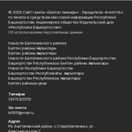
© 2026 Сайт газеты «Балтач таннары» . Учредители: Агентство
по печати и средствам массовой информации Республики
Башкортостан; Акционерное общество Издательский дом
«Республика Башкортостан».
Об использовании персональных данных
Новости Балтачевского района
Балтач районы яңалыклары
Балтас районы яңылыҡтары
Новости Балтачевского района Республики Башкортостан
Башкортстан Республикасы Балтач районы яңалыклары
Новости Республики Башкортостан
Башҡортостан Республикаһы яңылыҡтары
Башкортстан Республикасы яңалыклары
Балтач районын увер
Телефон
(34753)20112
Эл. почта
bt1931@mail.ru
Адрес
РБ. Балтачевский район. с.Старобалтачево. ул.
Комсомольская 2.