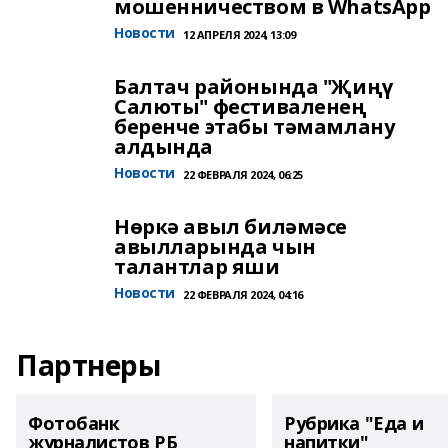
мошенничеством в WhatsApp
Новости
12 АПРЕЛЯ 2024, 13:09
Балтач районында "Җиңү
Салюты" фестиваленең
беренче этабы тәмамлану
алдында
Новости
22 ФЕВРАЛЯ 2024, 06:25
Нөркә авыл биләмәсе
авылларында чын
талантлар яши
Новости
22 ФЕВРАЛЯ 2024, 04:16
Партнеры
Фотобанк
Рубрика "Еда и
журналистов РБ
напитки"