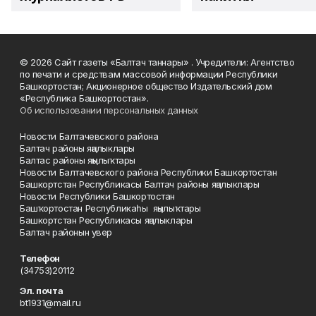
© 2026 Сайт газеты «Балтач таннары» . Учредители: Агентство
по печати и средствам массовой информации Республики
Башкортостан; Акционерное общество Издательский дом
«Республика Башкортостан».
Об использовании персональных данных
Новости Балтачевского района
Балтач районы яңалыклары
Балтас районы яңылыҡтары
Новости Балтачевского района Республики Башкортостан
Башкортстан Республикасы Балтач районы яңалыклары
Новости Республики Башкортостан
Башҡортостан Республикаһы яңылыҡтары
Башкортстан Республикасы яңалыклары
Балтач районын увер
Телефон
(34753)20112
Эл. почта
bt1931@mail.ru