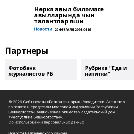
Нөркә авыл биләмәсе
авылларында чын
талантлар яши
Новости
22 ФЕВРАЛЯ 2024, 04:16
Партнеры
Фотобанк
Рубрика "Еда и
журналистов РБ
напитки"
© 2026 Сайт газеты «Балтач таннары» . Учредители: Агентство
по печати и средствам массовой информации Республики
Башкортостан; Акционерное общество Издательский дом
«Республика Башкортостан».
Об использовании персональных данных
Новости Балтачевского района