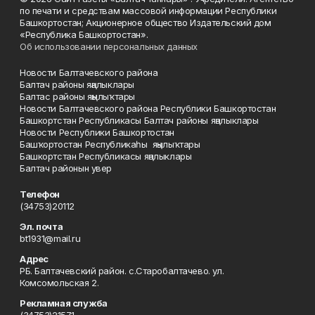
по печати и средствам массовой информации Республики
Башкортостан; Акционерное общество Издательский дом
«Республика Башкортостан».
Об использовании персональных данных
Новости Балтачевского района
Балтач районы яңалыклары
Балтас районы яңылыҡтары
Новости Балтачевского района Республики Башкортостан
Башкортстан Республикасы Балтач районы яңалыклары
Новости Республики Башкортостан
Башҡортостан Республикаһы яңылыҡтары
Башкортстан Республикасы яңалыклары
Балтач районын увер
Телефон
(34753)20112
Эл. почта
bt1931@mail.ru
Адрес
РБ. Балтачевский район. с.Старобалтачево. ул.
Комсомольская 2.
Рекламная служба