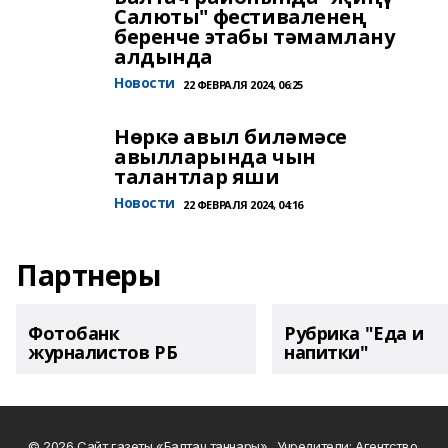
Салюты" фестиваленең
беренче этабы тәмамлану
алдында
Новости
22 ФЕВРАЛЯ 2024, 06:25
Нөркә авыл биләмәсе
авылларында чын
талантлар яши
Новости
22 ФЕВРАЛЯ 2024, 04:16
Партнеры
Фотобанк
Рубрика "Еда и
журналистов РБ
напитки"
© 2026 Сайт газеты «Балтач таннары» . Учредители: Агентство