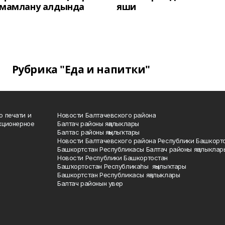
әмамлану алдында
яши
Рубрика "Еда и напитки"
о печати и
Новости Балтачевского района
кционерное
Балтач районы яңалыклары
Балтас районы яңылыҡтары
Новости Балтачевского района Республики Башкорт
Башкортстан Республикасы Балтач районы яңалыклар
Новости Республики Башкортостан
Башҡортостан Республикаһы яңылыҡтары
Башкортстан Республикасы яңалыклары
Балтач районын увер