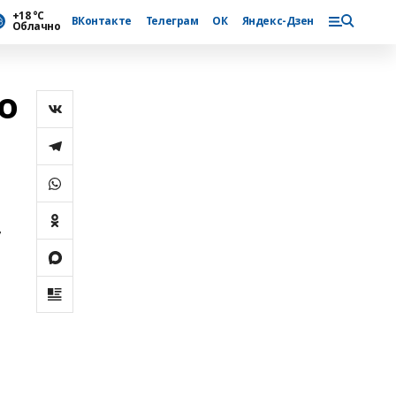
+18 °С
ВКонтакте
Телеграм
ОК
Яндекс-Дзен
Облачно
о
,