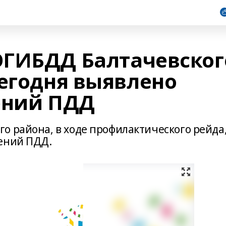
ОГИБДД Балтачевског
сегодня выявлено
ений ПДД
о района, в ходе профилактического рейда
ений ПДД.