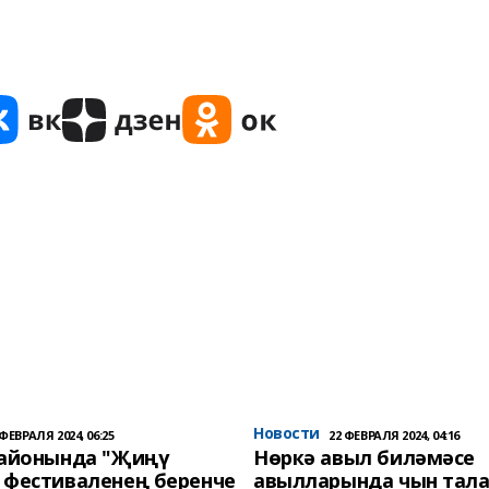
Новости
 ФЕВРАЛЯ 2024, 06:25
22 ФЕВРАЛЯ 2024, 04:16
районында "Җиңү
Нөркә авыл биләмәсе
 фестиваленең беренче
авылларында чын тала