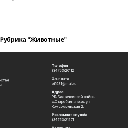
Рубрика "Животные"
Телефон
(34753)20112
Эл. почта
остан
bt1931@mail.ru
ы
Адрес
РБ. Балтачевский район.
с.Старобалтачево. ул.
Комсомольская 2.
Рекламная служба
(34753)21571
Редакция