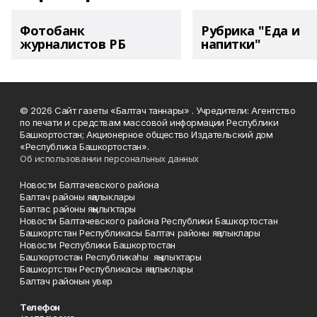
Фотобанк
Рубрика "Еда и
журналистов РБ
напитки"
© 2026 Сайт газеты «Балтач таннары» . Учредители: Агентство
по печати и средствам массовой информации Республики
Башкортостан; Акционерное общество Издательский дом
«Республика Башкортостан».
Об использовании персональных данных
Новости Балтачевского района
Балтач районы яңалыклары
Балтас районы яңылыҡтары
Новости Балтачевского района Республики Башкортостан
Башкортстан Республикасы Балтач районы яңалыклары
Новости Республики Башкортостан
Башҡортостан Республикаһы яңылыҡтары
Башкортстан Республикасы яңалыклары
Балтач районын увер
Телефон