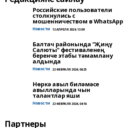
Российские пользователи
столкнулись с
мошенничеством в WhatsApp
Новости
12 АПРЕЛЯ 2024, 13:09
Балтач районында "Җиңү
Салюты" фестиваленең
беренче этабы тәмамлану
алдында
Новости
22 ФЕВРАЛЯ 2024, 06:25
Нөркә авыл биләмәсе
авылларында чын
талантлар яши
Новости
22 ФЕВРАЛЯ 2024, 04:16
Партнеры