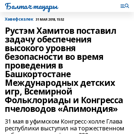
Балтач таңнары
Хәвефсезлек
31 МАЯ 2018, 15:52
Рустэм Хамитов поставил
задачу обеспечения
высокого уровня
безопасности во время
проведения в
Башкортостане
Международных детских
игр, Всемирной
Фольклориады и Конгресса
пчеловодов «Апимондия»
31 мая в уфимском Конгресс-холле Глава
республики выступил на торжественном