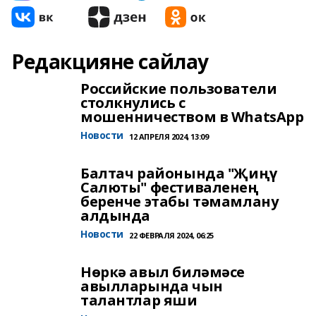
Редакцияне сайлау
Российские пользователи
столкнулись с
мошенничеством в WhatsApp
Новости
12 АПРЕЛЯ 2024, 13:09
Балтач районында "Җиңү
Салюты" фестиваленең
беренче этабы тәмамлану
алдында
Новости
22 ФЕВРАЛЯ 2024, 06:25
Нөркә авыл биләмәсе
авылларында чын
талантлар яши