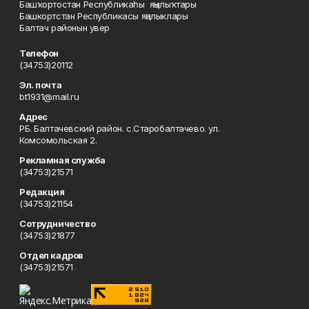
Башҡортостан Республикаһы яңылыҡтары
Башкортстан Республикасы яңалыклары
Балтач районын увер
Телефон
(34753)20112
Эл. почта
bt1931@mail.ru
Адрес
РБ. Балтачевский район. с.Старобалтачево. ул.
Комсомольская 2.
Рекламная служба
(34753)21571
Редакция
(34753)21154
Сотрудничество
(34753)21877
Отдел кадров
(34753)21571