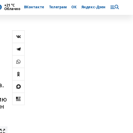
+21 °С
ВКонтакте
Телеграм
ОК
Яндекс-Дзен
Облачно
а.
ию
ан