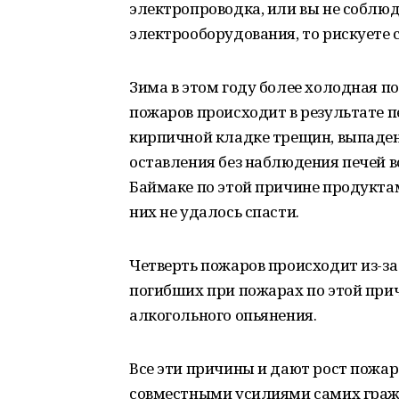
электропроводка, или вы не соблю
электрооборудования, то рискуете 
Зима в этом году более холодная п
пожаров происходит в результате пе
кирпичной кладке трещин, выпадени
оставления без наблюдения печей во 
Баймаке по этой причине продуктам
них не удалось спасти.
Четверть пожаров происходит из-за
погибших при пожарах по этой прич
алкогольного опьянения.
Все эти причины и дают рост пожа
совместными усилиями самих гражд