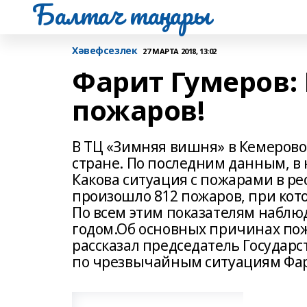
Балтач таңнары
Хәвефсезлек
27 МАРТА 2018, 13:02
Фарит Гумеров: 
пожаров!
В ТЦ «Зимняя вишня» в Кемеров
стране. По последним данным, в н
Какова ситуация с пожарами в ре
произошло 812 пожаров, при кото
По всем этим показателям наблю
годом.Об основных причинах по
рассказал председатель Государ
по чрезвычайным ситуациям Фар