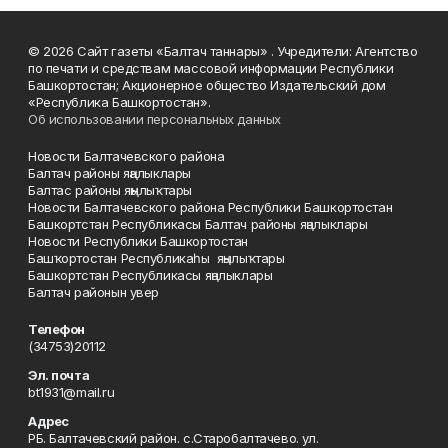
© 2026 Сайт газеты «Балтач таннары» . Учредители: Агентство
по печати и средствам массовой информации Республики
Башкортостан; Акционерное общество Издательский дом
«Республика Башкортостан».
Об использовании персональных данных
Новости Балтачевского района
Балтач районы яңалыклары
Балтас районы яңылыҡтары
Новости Балтачевского района Республики Башкортостан
Башкортстан Республикасы Балтач районы яңалыклары
Новости Республики Башкортостан
Башҡортостан Республикаһы яңылыҡтары
Башкортстан Республикасы яңалыклары
Балтач районын увер
Телефон
(34753)20112
Эл. почта
bt1931@mail.ru
Адрес
РБ. Балтачевский район. с.Старобалтачево. ул.