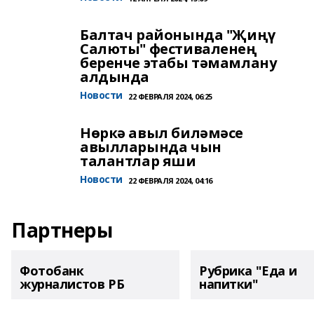
Балтач районында "Җиңү
Салюты" фестиваленең
беренче этабы тәмамлану
алдында
Новости
22 ФЕВРАЛЯ 2024, 06:25
Нөркә авыл биләмәсе
авылларында чын
талантлар яши
Новости
22 ФЕВРАЛЯ 2024, 04:16
Партнеры
Фотобанк
Рубрика "Еда и
журналистов РБ
напитки"