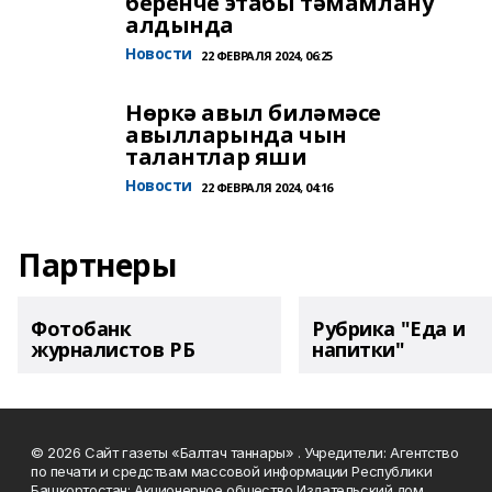
беренче этабы тәмамлану
алдында
Новости
22 ФЕВРАЛЯ 2024, 06:25
Нөркә авыл биләмәсе
авылларында чын
талантлар яши
Новости
22 ФЕВРАЛЯ 2024, 04:16
Партнеры
Фотобанк
Рубрика "Еда и
журналистов РБ
напитки"
© 2026 Сайт газеты «Балтач таннары» . Учредители: Агентство
по печати и средствам массовой информации Республики
Башкортостан; Акционерное общество Издательский дом