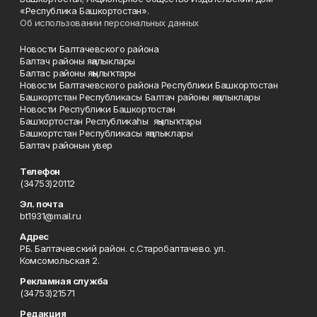
«Республика Башкортостан».
Об использовании персональных данных
Новости Балтачевского района
Балтач районы яңалыклары
Балтас районы яңылыҡтары
Новости Балтачевского района Республики Башкортостан
Башкортстан Республикасы Балтач районы яңалыклары
Новости Республики Башкортостан
Башҡортостан Республикаһы яңылыҡтары
Башкортстан Республикасы яңалыклары
Балтач районын увер
Телефон
(34753)20112
Эл. почта
bt1931@mail.ru
Адрес
РБ. Балтачевский район. с.Старобалтачево. ул.
Комсомольская 2.
Рекламная служба
(34753)21571
Редакция