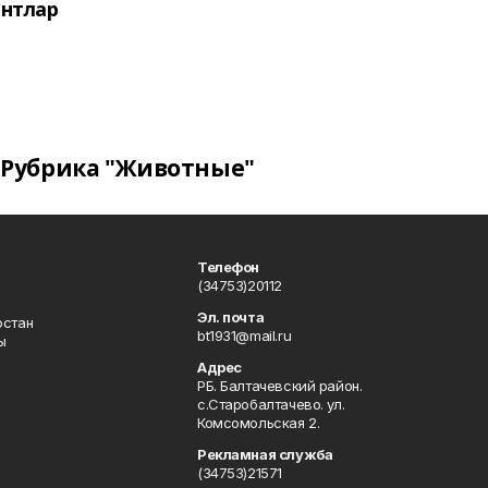
нтлар
Рубрика "Животные"
Телефон
(34753)20112
Эл. почта
остан
bt1931@mail.ru
ы
Адрес
РБ. Балтачевский район.
с.Старобалтачево. ул.
Комсомольская 2.
Рекламная служба
(34753)21571