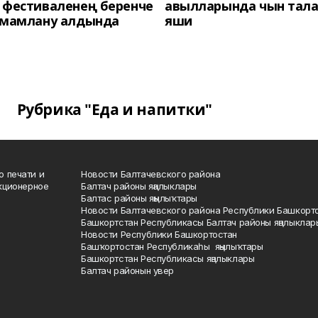
 фестиваленең беренче
авылларында чын тала
әмамлану алдында
яши
Рубрика "Еда и напитки"
о печати и
Новости Балтачевского района
кционерное
Балтач районы яңалыклары
Балтас районы яңылыҡтары
Новости Балтачевского района Республики Башкорт
Башкортстан Республикасы Балтач районы яңалыклар
Новости Республики Башкортостан
Башҡортостан Республикаһы яңылыҡтары
Башкортстан Республикасы яңалыклары
Балтач районын увер