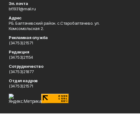
Эл. почта
bt1931@mail.ru
Адрес
РБ. Балтачевский район. с.Старобалтачево. ул.
Комсомольская 2.
Рекламная служба
(34753)21571
Редакция
(34753)21154
Сотрудничество
(34753)21877
Отдел кадров
(34753)21571