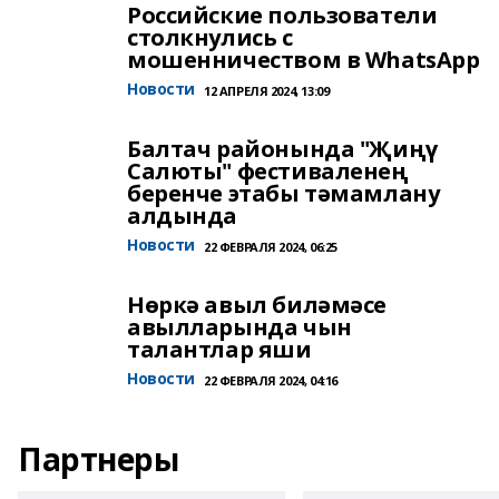
Российские пользователи
столкнулись с
мошенничеством в WhatsApp
Новости
12 АПРЕЛЯ 2024, 13:09
Балтач районында "Җиңү
Салюты" фестиваленең
беренче этабы тәмамлану
алдында
Новости
22 ФЕВРАЛЯ 2024, 06:25
Нөркә авыл биләмәсе
авылларында чын
талантлар яши
Новости
22 ФЕВРАЛЯ 2024, 04:16
Партнеры