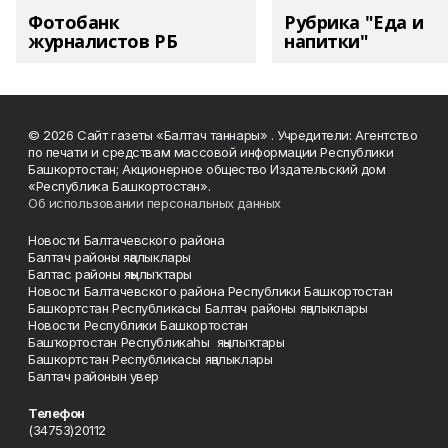
Фотобанк
Рубрика "Еда и
журналистов РБ
напитки"
© 2026 Сайт газеты «Балтач таннары» . Учредители: Агентство
по печати и средствам массовой информации Республики
Башкортостан; Акционерное общество Издательский дом
«Республика Башкортостан».
Об использовании персональных данных
Новости Балтачевского района
Балтач районы яңалыклары
Балтас районы яңылыҡтары
Новости Балтачевского района Республики Башкортостан
Башкортстан Республикасы Балтач районы яңалыклары
Новости Республики Башкортостан
Башҡортостан Республикаһы яңылыҡтары
Башкортстан Республикасы яңалыклары
Балтач районын увер
Телефон
(34753)20112