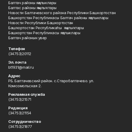
Балтач районы яңалыклары
Балтас районы яңылыҡтары
Новости Балтачевского района Республики Башкортостан
Башкортстан Республикасы Балтач районы яңалыклары
Новости Республики Башкортостан
Башҡортостан Республикаһы яңылыҡтары
Башкортстан Республикасы яңалыклары
Балтач районын увер
Телефон
(34753)20112
Эл. почта
bt1931@mail.ru
Адрес
РБ. Балтачевский район. с.Старобалтачево. ул.
Комсомольская 2.
Рекламная служба
(34753)21571
Редакция
(34753)21154
Сотрудничество
(34753)21877