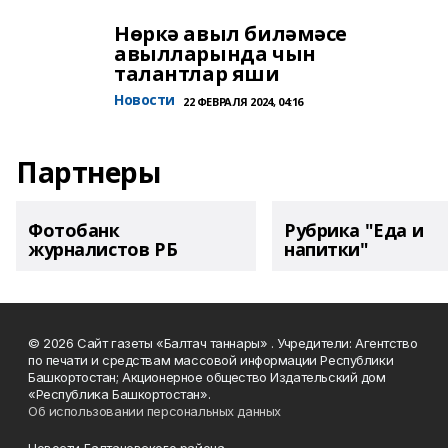
Нөркә авыл биләмәсе
авылларында чын
талантлар яши
Новости
22 ФЕВРАЛЯ 2024, 04:16
Партнеры
Фотобанк
Рубрика "Еда и
журналистов РБ
напитки"
© 2026 Сайт газеты «Балтач таннары» . Учредители: Агентство
по печати и средствам массовой информации Республики
Башкортостан; Акционерное общество Издательский дом
«Республика Башкортостан».
Об использовании персональных данных