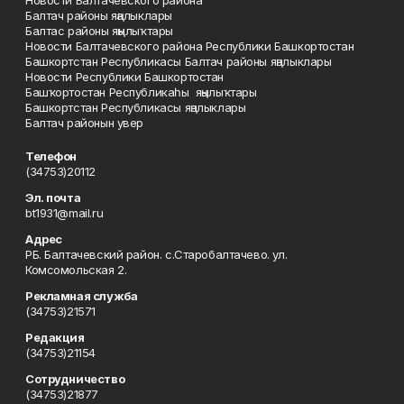
Новости Балтачевского района
Балтач районы яңалыклары
Балтас районы яңылыҡтары
Новости Балтачевского района Республики Башкортостан
Башкортстан Республикасы Балтач районы яңалыклары
Новости Республики Башкортостан
Башҡортостан Республикаһы яңылыҡтары
Башкортстан Республикасы яңалыклары
Балтач районын увер
Телефон
(34753)20112
Эл. почта
bt1931@mail.ru
Адрес
РБ. Балтачевский район. с.Старобалтачево. ул.
Комсомольская 2.
Рекламная служба
(34753)21571
Редакция
(34753)21154
Сотрудничество
(34753)21877