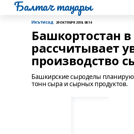
Балтач таңнары
Икътисад
29 ОКТЯБРЯ 2018, 08:14
Башкортостан в 
рассчитывает у
производство с
Башкирские сыроделы планируют в
тонн сыра и сырных продуктов.