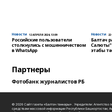
Новости
Новости
12 АПРЕЛЯ 2024, 13:09
22
Российские пользователи
Балтач 
столкнулись с мошенничеством
Салюты"
в WhatsApp
этабы т
Партнеры
Фотобанк журналистов РБ
© 2026 Сайт газеты «Балтач таннары» . Учредители: Агентство п
средствам массовой информации Республики Башкортостан; А