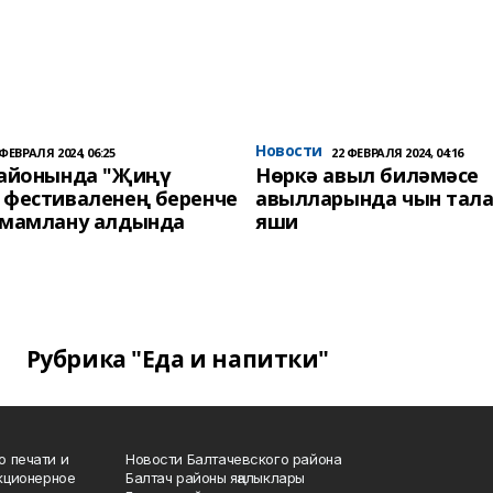
Новости
 ФЕВРАЛЯ 2024, 06:25
22 ФЕВРАЛЯ 2024, 04:16
районында "Җиңү
Нөркә авыл биләмәсе
 фестиваленең беренче
авылларында чын тала
әмамлану алдында
яши
Рубрика "Еда и напитки"
о печати и
Новости Балтачевского района
кционерное
Балтач районы яңалыклары