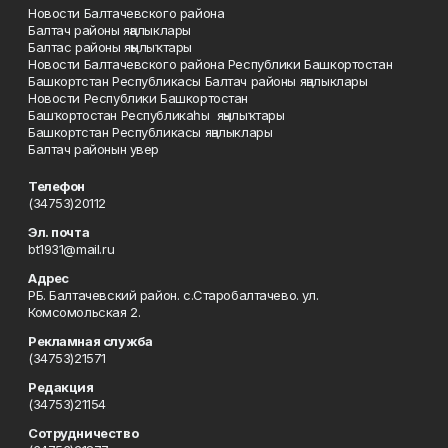
Новости Балтачевского района
Балтач районы яңалыклары
Балтас районы яңылыҡтары
Новости Балтачевского района Республики Башкортостан
Башкортстан Республикасы Балтач районы яңалыклары
Новости Республики Башкортостан
Башҡортостан Республикаһы яңылыҡтары
Башкортстан Республикасы яңалыклары
Балтач районын увер
Телефон
(34753)20112
Эл. почта
bt1931@mail.ru
Адрес
РБ. Балтачевский район. с.Старобалтачево. ул.
Комсомольская 2.
Рекламная служба
(34753)21571
Редакция
(34753)21154
Сотрудничество