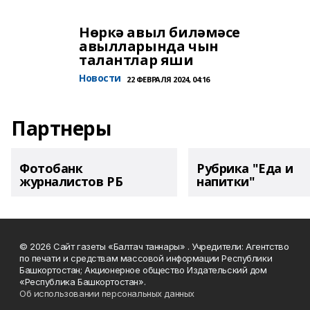
Нөркә авыл биләмәсе
авылларында чын
талантлар яши
Новости
22 ФЕВРАЛЯ 2024, 04:16
Партнеры
Фотобанк
Рубрика "Еда и
журналистов РБ
напитки"
© 2026 Сайт газеты «Балтач таннары» . Учредители: Агентство
по печати и средствам массовой информации Республики
Башкортостан; Акционерное общество Издательский дом
«Республика Башкортостан».
Об использовании персональных данных