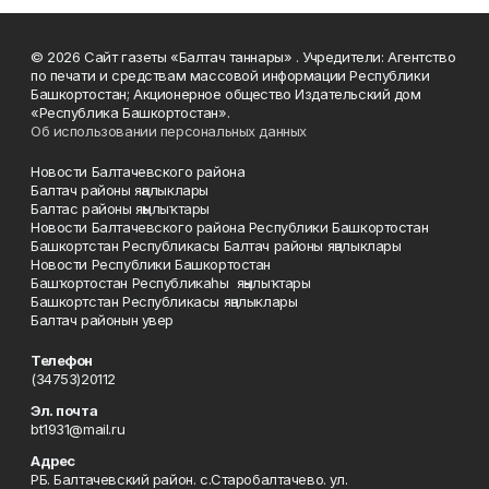
© 2026 Сайт газеты «Балтач таннары» . Учредители: Агентство
по печати и средствам массовой информации Республики
Башкортостан; Акционерное общество Издательский дом
«Республика Башкортостан».
Об использовании персональных данных
Новости Балтачевского района
Балтач районы яңалыклары
Балтас районы яңылыҡтары
Новости Балтачевского района Республики Башкортостан
Башкортстан Республикасы Балтач районы яңалыклары
Новости Республики Башкортостан
Башҡортостан Республикаһы яңылыҡтары
Башкортстан Республикасы яңалыклары
Балтач районын увер
Телефон
(34753)20112
Эл. почта
bt1931@mail.ru
Адрес
РБ. Балтачевский район. с.Старобалтачево. ул.