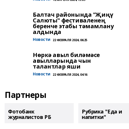
Балтач районында "Җиңү
Салюты" фестиваленең
беренче этабы тәмамлану
алдында
Новости
22 ФЕВРАЛЯ 2024, 06:25
Нөркә авыл биләмәсе
авылларында чын
талантлар яши
Новости
22 ФЕВРАЛЯ 2024, 04:16
Партнеры
Фотобанк
Рубрика "Еда и
журналистов РБ
напитки"