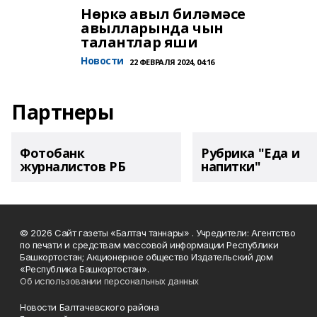
Нөркә авыл биләмәсе
авылларында чын
талантлар яши
Новости
22 ФЕВРАЛЯ 2024, 04:16
Партнеры
Фотобанк
Рубрика "Еда и
журналистов РБ
напитки"
© 2026 Сайт газеты «Балтач таннары» . Учредители: Агентство
по печати и средствам массовой информации Республики
Башкортостан; Акционерное общество Издательский дом
«Республика Башкортостан».
Об использовании персональных данных
Новости Балтачевского района