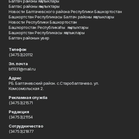
Балтач районы яңалыклары
Балтас районы яңылыҡтары
Новости Балтачевского района Республики Башкортостан
Башкортстан Республикасы Балтач районы яңалыклары
Новости Республики Башкортостан
Башҡортостан Республикаһы яңылыҡтары
Башкортстан Республикасы яңалыклары
Балтач районын увер
Телефон
(34753)20112
Эл. почта
bt1931@mail.ru
Адрес
РБ. Балтачевский район. с.Старобалтачево. ул.
Комсомольская 2.
Рекламная служба
(34753)21571
Редакция
(34753)21154
Сотрудничество
(34753)21877